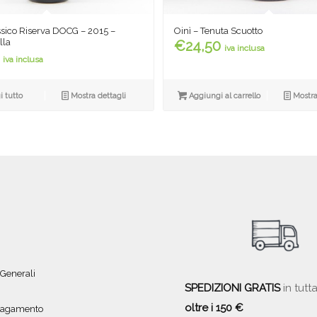
Oinì – Tenuta Scuotto
ssico Riserva DOCG – 2015 –
lla
€
24,50
iva inclusa
iva inclusa
Aggiungi al carrello
Mostra
 tutto
Mostra dettagli
 Generali
SPEDIZIONI GRATIS
in tutta
oltre i 150 €
 pagamento