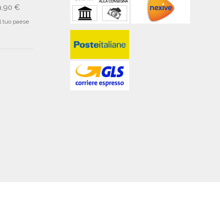
9,90 €
il tuo paese