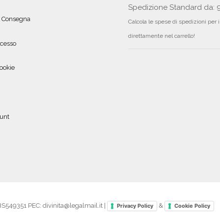
Spedizione Standard da: 
e Consegna
Calcola le spese di spedizioni per 
direttamente nel carrello!
ecesso
ookie
ount
49351 PEC: divinita@legalmail.it |
&
Privacy Policy
Cookie Policy