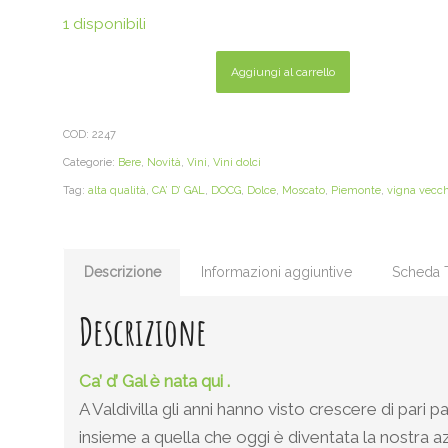
1 disponibili
Aggiungi al carrello
COD:
2247
Categorie:
Bere
,
Novità
,
Vini
,
Vini dolci
Tag:
alta qualità
,
CA’ D’ GAL
,
DOCG
,
Dolce
,
Moscato
,
Piemonte
,
vigna vecch
Descrizione
Informazioni aggiuntive
Scheda 
Descrizione
Ca’ d’ Gal è nata qui .
A Valdivilla gli anni hanno visto crescere di pari 
insieme a quella che oggi è diventata la nostra az