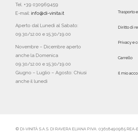
Tel. +39 030969459
Trasporto 
E-mail:
info@di-vinita.it
Aperto dal Lunedì al Sabato:
Diritto di r
09.30/12.00 e 15.30/19.00
Privacy e c
Novembre – Dicembre aperto
anche la Domenica
Carrello
09.30/12.00 e 15.30/19.00
Giugno – Luglio – Agosto: Chiusi
Il mio acc
anche il lunedì
© DI-VINITÀ S.A.S. DI RAVERA ELIANA P.IVA: 03618490985 REA-BS5