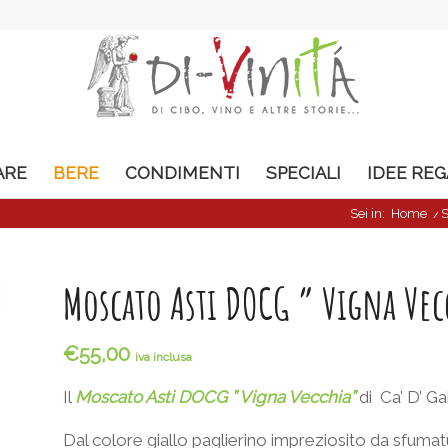
ARE
BERE
CONDIMENTI
SPECIALI
IDEE RE
Sei in:
Home
/
Moscato Asti DOCG ” Vigna Vec
€
55,00
iva inclusa
Il
Moscato Asti DOCG ” Vigna Vecchia”
di Ca’ D’ Gal
Dal colore giallo paglierino impreziosito da sfum