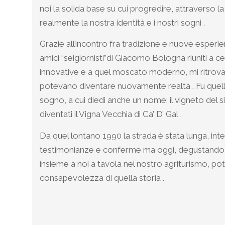
noi la solida base su cui progredire, attraverso 
realmente la nostra identità e i nostri sogni .
Grazie all’incontro fra tradizione e nuove esperie
amici “seigiornisti”di Giacomo Bologna riuniti a ce
innovative e a quel moscato moderno, mi ritrova
potevano diventare nuovamente realtà . Fu quella
sogno, a cui diedi anche un nome: il vigneto del si
diventati il Vigna Vecchia di Ca’ D’ Gal .
Da quel lontano 1990 la strada è stata lunga, inte
testimonianze e conferme ma oggi, degustando i n
insieme a noi a tavola nel nostro agriturismo, pote
consapevolezza di quella storia .