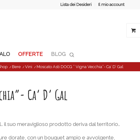
Lista dei Desideri
Il mio account
GALO
OFFERTE
BLOG
Shop
/
Bere
/
Vini
/
Moscato Asti DOCG ” Vigna Vecchia”- Ca’ D’ Gal
chia”- Ca’ D’ Gal
.. il suo meraviglioso prodotto deriva dal territorio..
ature dorate, con un bouquet ampio e avvolgente,