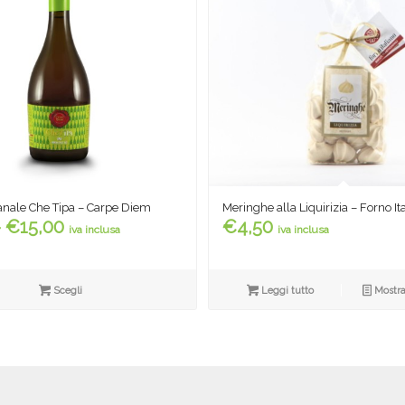
ianale Che Tipa – Carpe Diem
Meringhe alla Liquirizia – Forno It
Fascia
-
€
15,00
€
4,50
iva inclusa
iva inclusa
di
prezzo:
da
Scegli
Leggi tutto
Mostra
€4,50
a
€15,00