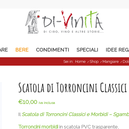
ARE
BERE
CONDIMENTI
SPECIALI
IDEE RE
Sei in:
Home
/
Shop
/
Mangiare
/
Dol
Scatola di Torroncini Classic
€
10,00
iva inclusa
Il
Scatola di Torroncini Classici e Morbidi – Sgamb
Torroncini morbidi
in scatola PVC trasparente,