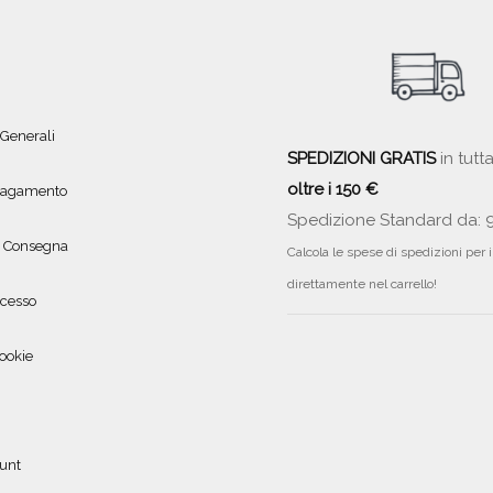
 Generali
SPEDIZIONI GRATIS
in tutta
oltre i 150 €
 pagamento
Spedizione Standard da: 
e Consegna
Calcola le spese di spedizioni per 
direttamente nel carrello!
ecesso
ookie
ount