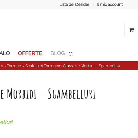
Lista dei Desideri
Il mio account
GALO
OFFERTE
BLOG
ci
/
Torrone
/
Scatola di Torroncini Classici e Morbidi – Sgambelluri
i e Morbidi – Sgambelluri
elluri