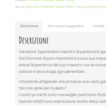
Categorie:
Confezioni
,
Mangiare
,
Natale
,
Torrone
Tag:
alta pasticceria
,
Artigianale
,
Classico
,
Dolce
,
frutta
,
granella di nocciol
Descrizione
Informazioni aggiuntive
Scheda 
Descrizione
Salvatore Sgambelluri maestro di pasticceria guida
Qui il torrone di pura mandorla trova la sua mas
unisce l’esperienza del suo maestro con le nuove
scienze e tecnologia agroalimentare.
Un’azienda artigianale che produce una vasta ga
“piccole gioie per il palato”.
I nostri prodotti sono meraviglie pasticcere frutt
Queste infatti sono espressione anche della cultur