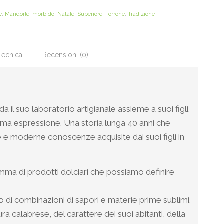
e
,
Mandorle
,
morbido
,
Natale
,
Superiore
,
Torrone
,
Tradizione
Tecnica
Recensioni (0)
 il suo laboratorio artigianale assieme a suoi figli.
sima espressione. Una storia lunga 40 anni che
 e moderne conoscenze acquisite dai suoi figli in
mma di prodotti dolciari che possiamo definire
o di combinazioni di sapori e materie prime sublimi.
a calabrese, del carattere dei suoi abitanti, della