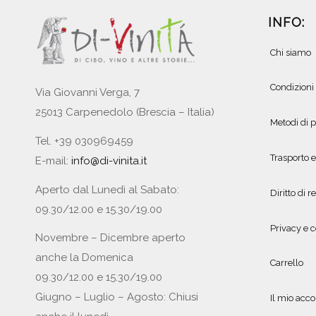
INFO:
Chi siamo
Condizioni
Via Giovanni Verga, 7
25013 Carpenedolo (Brescia – Italia)
Metodi di
Tel. +39 030969459
Trasporto 
E-mail:
info@di-vinita.it
Aperto dal Lunedì al Sabato:
Diritto di r
09.30/12.00 e 15.30/19.00
Privacy e c
Novembre – Dicembre aperto
anche la Domenica
Carrello
09.30/12.00 e 15.30/19.00
Giugno – Luglio – Agosto: Chiusi
Il mio acc