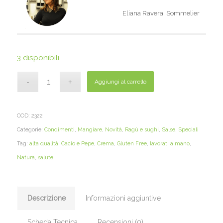
Eliana Ravera, Sommelier
3 disponibili
Aggiungi al carrello
COD:
2322
Categorie:
Condimenti
,
Mangiare
,
Novità
,
Ragù e sughi
,
Salse
,
Speciali
Tag:
alta qualità
,
Cacio e Pepe
,
Crema
,
Gluten Free
,
lavorati a mano
,
Natura
,
salute
Descrizione
Informazioni aggiuntive
Scheda Tecnica
Recensioni (0)