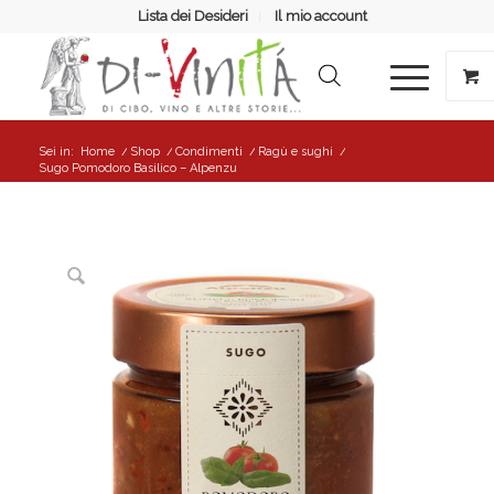
Lista dei Desideri
Il mio account
Sei in:
Home
/
Shop
/
Condimenti
/
Ragù e sughi
/
Sugo Pomodoro Basilico – Alpenzu