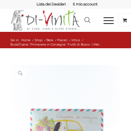
Lista dei Desideri
Il mio account
Sei in:
Home
/
Shop
/
Bere
/
Piaceri
/
Infusi
/
BustaTisana “Primavera in Consegna” Frutti di Bosco- I Mer...