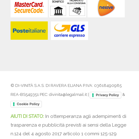
© DI-VINITÀ S.A.S. DI RAVERA ELIANA P.IVA: 03618490985
REA-BS549351 PEC: divinita@legalmail.it |
&
Privacy Policy
Cookie Policy
AIUTI DI STATO:
In ottemperanza agli adempimenti di
trasparenza e pubblicità previsti ai sensi della Legge
n.124 del 4 agosto 2017 articolo 1 commi 125-129