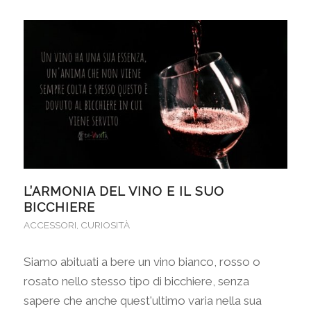
L’ARMONIA DEL VINO E IL SUO
BICCHIERE
ACCESSORI
,
CURIOSITÀ
Siamo abituati a bere un vino bianco, rosso o
rosato nello stesso tipo di bicchiere, senza
sapere che anche quest'ultimo varia nella sua