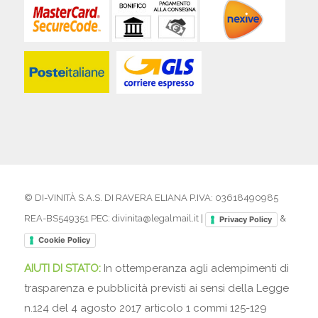
© DI-VINITÀ S.A.S. DI RAVERA ELIANA P.IVA: 03618490985
REA-BS549351 PEC: divinita@legalmail.it |
&
Privacy Policy
Cookie Policy
AIUTI DI STATO:
In ottemperanza agli adempimenti di
trasparenza e pubblicità previsti ai sensi della Legge
n.124 del 4 agosto 2017 articolo 1 commi 125-129