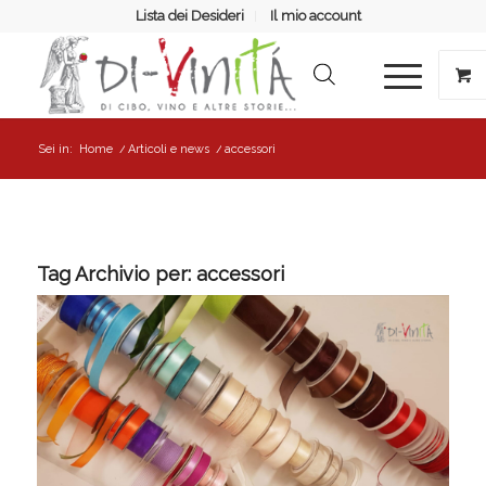
Lista dei Desideri
Il mio account
Sei in:
Home
/
Articoli e news
/
accessori
Tag Archivio per:
accessori