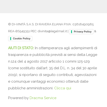
© DI-VINITÀ S.A.S. DI RAVERA ELIANA P.IVA: 03618490985
REA-BS549351 PEC: divinita@legalmail.it |
&
Privacy Policy
Cookie Policy
AIUTI DI STATO:
In ottemperanza agli adempimenti di
trasparenza e pubblicità previsti ai sensi della Legge
n.124 del 4 agosto 2017 articolo 1 commi 125-129
(come sostituito dall’art. 35 del D.L. n. 34 del 30 aprile
2019), si riportano di seguito contributi, agevolazioni
e comunque vantaggi economici ottenuti dalle
pubbliche amministrazioni:
Clicca qui
Powered by
Dracma Service