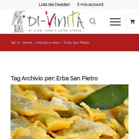
Lista dei Desideri
Il mio account
Sei in:
Home
/
Articoli e news
/
Erba San Pietro
Tag Archivio per:
Erba San Pietro