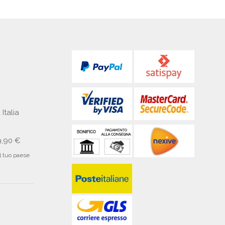
 Italia
9,90 €
il tuo paese