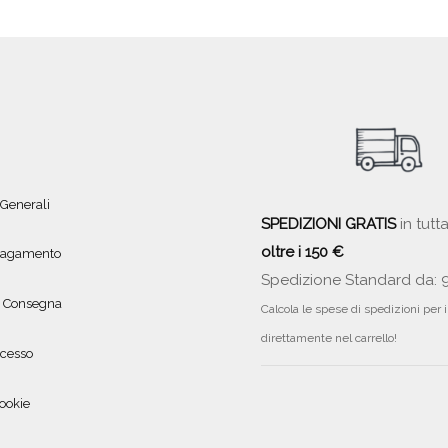
 Generali
SPEDIZIONI GRATIS
in tutta
oltre i 150 €
 pagamento
Spedizione Standard da: 
e Consegna
Calcola le spese di spedizioni per 
direttamente nel carrello!
ecesso
ookie