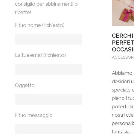
consiglio per abbinamenti o
ricette!
Il tuo nome (richiesto)
CERCHI
PERFET
OCCASI
La tua email (richiesto)
ACCESSOR
Abbiamo l
desideri 
Oggetto
speciale 
pieno i tuo
poterti a
nostri cli
Il tuo messaggio
personali
fantasia…