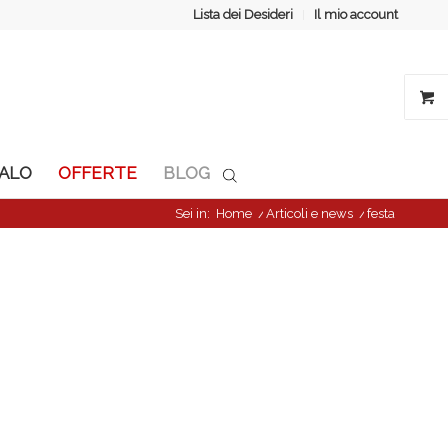
Lista dei Desideri
Il mio account
GALO
OFFERTE
BLOG
Sei in:
Home
/
Articoli e news
/
festa