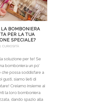
 LA BOMBONIERA
TA PER LA TUA
ONE SPECIALE?
I
,
CURIOSITÀ
a soluzione per te! Se
una bomboniera un po’
e che possa soddisfare a
i gusti, siamo lieti di
iutare! Creiamo insieme ai
enti la loro bomboniera
zzata, dando spazio alla