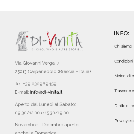
INFO:
Chi siamo
Condizioni
Via Giovanni Verga, 7
25013 Carpenedolo (Brescia – Italia)
Metodi di
Tel. +39 030969459
Trasporto 
E-mail:
info@di-vinita.it
Aperto dal Lunedì al Sabato:
Diritto di r
09.30/12.00 e 15.30/19.00
Privacy e c
Novembre – Dicembre aperto
anche la Domenica