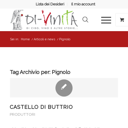
Lista dei Desideri
Il mio account
Sei in:
Home
/
Articoli e news
/
Pignolo
Tag Archivio per:
Pignolo
CASTELLO DI BUTTRIO
PRODUTTORI