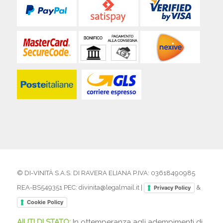
© DI-VINITÀ S.A.S. DI RAVERA ELIANA P.IVA: 03618490985
REA-BS549351 PEC: divinita@legalmail.it |
&
Privacy Policy
Cookie Policy
AIUTI DI STATO:
In ottemperanza agli adempimenti di