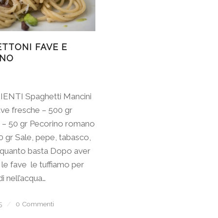
TTONI FAVE E
INO
NTI Spaghetti Mancini
ave fresche – 500 gr
 – 50 gr Pecorino romano
 gr Sale, pepe, tabasco,
 quanto basta Dopo aver
 le fave le tuffiamo per
i nell’acqua…
5
/
0 Commenti