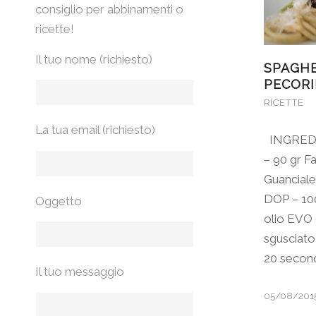
consiglio per abbinamenti o
ricette!
Il tuo nome (richiesto)
SPAGHE
PECOR
RICETTE
La tua email (richiesto)
INGREDIE
– 90 gr F
Guanciale
DOP – 100
Oggetto
olio EVO
sgusciato
20 second
Il tuo messaggio
05/08/201