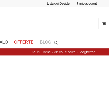
Lista dei Desideri
Il mio account
GALO
OFFERTE
BLOG
Sei in:
Home
/
Articoli e news
/
Spaghettoni