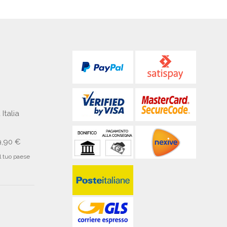
 Italia
9,90 €
il tuo paese