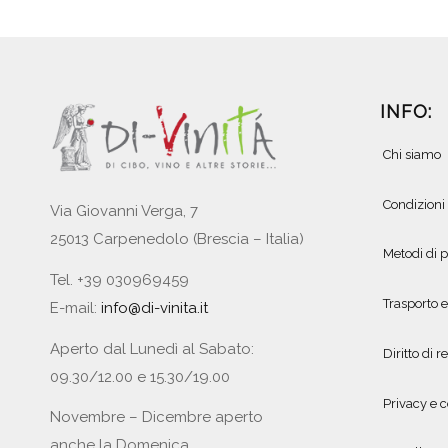
INFO:
Chi siamo
Condizioni
Via Giovanni Verga, 7
25013 Carpenedolo (Brescia – Italia)
Metodi di
Tel. +39 030969459
Trasporto 
E-mail:
info@di-vinita.it
Aperto dal Lunedì al Sabato:
Diritto di r
09.30/12.00 e 15.30/19.00
Privacy e c
Novembre – Dicembre aperto
anche la Domenica