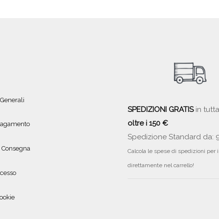
 Generali
SPEDIZIONI GRATIS
in tutta
oltre i 150 €
 pagamento
Spedizione Standard da: 
e Consegna
Calcola le spese di spedizioni per 
direttamente nel carrello!
ecesso
ookie