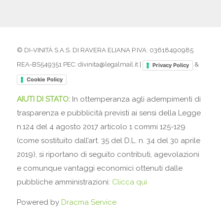
© DI-VINITÀ S.A.S. DI RAVERA ELIANA P.IVA: 03618490985
REA-BS549351 PEC: divinita@legalmail.it |
&
Privacy Policy
Cookie Policy
AIUTI DI STATO:
In ottemperanza agli adempimenti di
trasparenza e pubblicità previsti ai sensi della Legge
n.124 del 4 agosto 2017 articolo 1 commi 125-129
(come sostituito dall’art. 35 del D.L. n. 34 del 30 aprile
2019), si riportano di seguito contributi, agevolazioni
e comunque vantaggi economici ottenuti dalle
pubbliche amministrazioni:
Clicca qui
Powered by
Dracma Service