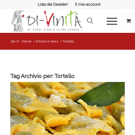
Lista dei Desideri
Il mio account
Sei in:
Home
/
Articoli e news
/
Tortello
Tag Archivio per:
Tortello