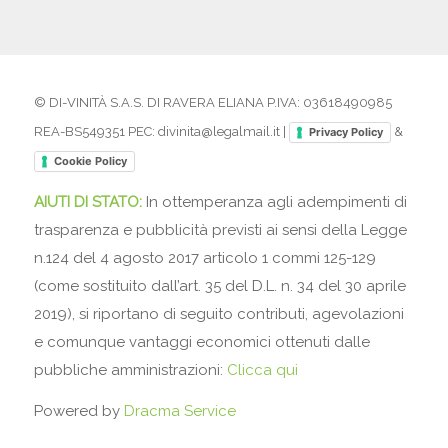
© DI-VINITÀ S.A.S. DI RAVERA ELIANA P.IVA: 03618490985
REA-BS549351 PEC: divinita@legalmail.it |
&
Privacy Policy
Cookie Policy
AIUTI DI STATO:
In ottemperanza agli adempimenti di
trasparenza e pubblicità previsti ai sensi della Legge
n.124 del 4 agosto 2017 articolo 1 commi 125-129
(come sostituito dall’art. 35 del D.L. n. 34 del 30 aprile
2019), si riportano di seguito contributi, agevolazioni
e comunque vantaggi economici ottenuti dalle
pubbliche amministrazioni:
Clicca qui
Powered by
Dracma Service