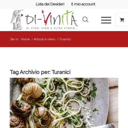
Lista dei Desideri
Il mio account
Sei in:
Home
/
Articoli e news
/
Turanici
Tag Archivio per:
Turanici