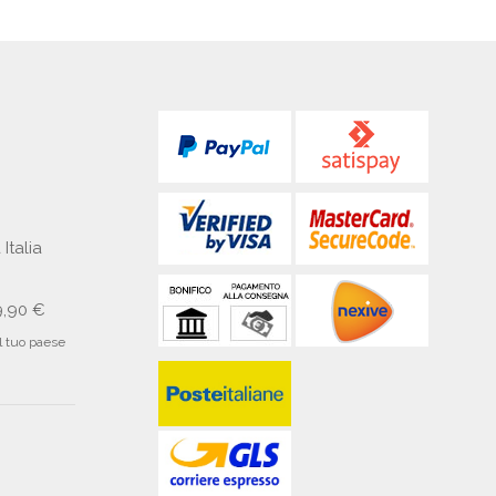
 Italia
9,90 €
il tuo paese