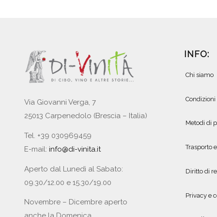
INFO:
Chi siamo
Condizioni
Via Giovanni Verga, 7
25013 Carpenedolo (Brescia – Italia)
Metodi di
Tel. +39 030969459
Trasporto 
E-mail:
info@di-vinita.it
Aperto dal Lunedì al Sabato:
Diritto di r
09.30/12.00 e 15.30/19.00
Privacy e c
Novembre – Dicembre aperto
anche la Domenica