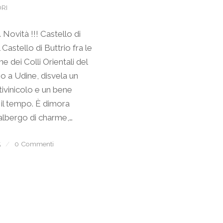
RI
. Novità !!! Castello di
l Castello di Buttrio fra le
ine dei Colli Orientali del
cino a Udine, disvela un
ivinicolo e un bene
 il tempo. È dimora
 albergo di charme,…
5
/
0 Commenti