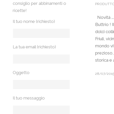
consiglio per abbinamenti o
PRODUTTO
ricette!
Novità ...
Il tuo nome (richiesto)
Buttrio ! I
dolci coll
Friuli, vi
mondo vit
La tua email (richiesto)
prezioso,
storica e
Oggetto
28/07/201
Il tuo messaggio