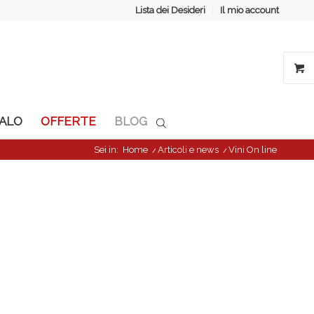
Lista dei Desideri
Il mio account
GALO
OFFERTE
BLOG
Sei in:
Home
/
Articoli e news
/
Vini On line