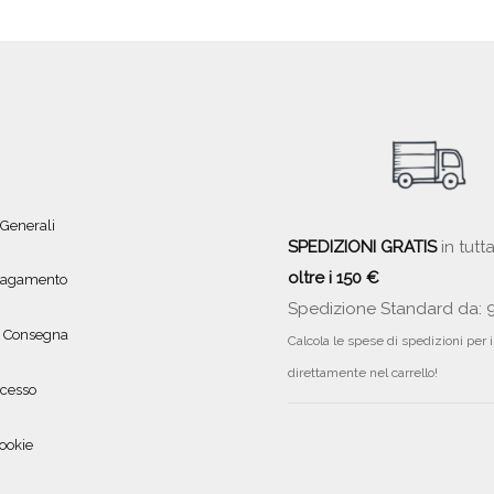
 Generali
SPEDIZIONI GRATIS
in tutta
oltre i 150 €
 pagamento
Spedizione Standard da: 
e Consegna
Calcola le spese di spedizioni per 
direttamente nel carrello!
ecesso
ookie