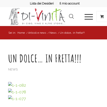
Lista dei Desideri
Il mio account
Sei in:
Home
/
Articoli e news
/
News
/
Un dolce… in fretta!!!
UN DOLCE… IN FRETTA!!!
NEWS