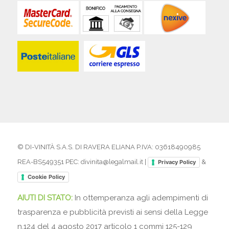
© DI-VINITÀ S.A.S. DI RAVERA ELIANA P.IVA: 03618490985
REA-BS549351 PEC: divinita@legalmail.it |
&
Privacy Policy
Cookie Policy
AIUTI DI STATO:
In ottemperanza agli adempimenti di
trasparenza e pubblicità previsti ai sensi della Legge
n.124 del 4 agosto 2017 articolo 1 commi 125-129