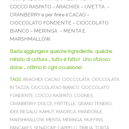
COCCO RASPATO – ARACHIDI – UVETTA –
CRANBERRY e per finire il CACAO –
CIOCCOLATO FONDENTE – CIOCCOLATO
BIANCO – MERINGA – MENTA E
MARSHMALLOW.
Basta aggiungere qualche ingrediente, qualche
minuto di cottura … tutto è fatto!
Uno sfizioso
dolce … ottimo in ogni occasione!
TAGS:
ARACHIDI
,
CACAO
,
CIOCCOLATA
,
CIOCCOLATA
IN TAZZA
,
CIOCCOLATAO BIANCO
,
CIOCCOLATO
FONDENTE
,
COCCO RASPATO
,
COOKIES
,
CRANBERRY
,
DOLCE
,
FRITTELLE
,
GRANO TENERO
,
IDEE REGALO
,
KAMUT
,
MAIORCA
,
MANDORLE
,
MARSHMALLOW
,
MENTA
,
MERINGA
,
MUFFINS
,
PANCAKES
,
SENATORE CAPPELLI
,
TIMILIA
,
TORTA
,