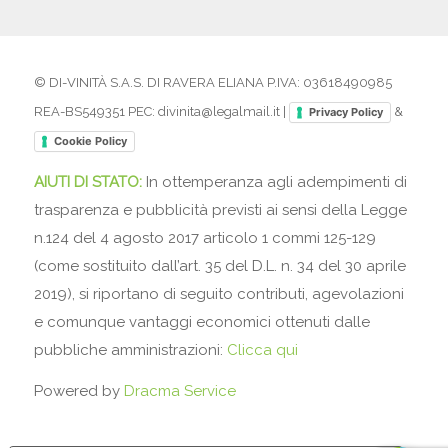
© DI-VINITÀ S.A.S. DI RAVERA ELIANA P.IVA: 03618490985
REA-BS549351 PEC: divinita@legalmail.it |
&
Privacy Policy
Cookie Policy
AIUTI DI STATO:
In ottemperanza agli adempimenti di
trasparenza e pubblicità previsti ai sensi della Legge
n.124 del 4 agosto 2017 articolo 1 commi 125-129
(come sostituito dall’art. 35 del D.L. n. 34 del 30 aprile
2019), si riportano di seguito contributi, agevolazioni
e comunque vantaggi economici ottenuti dalle
pubbliche amministrazioni:
Clicca qui
Powered by
Dracma Service