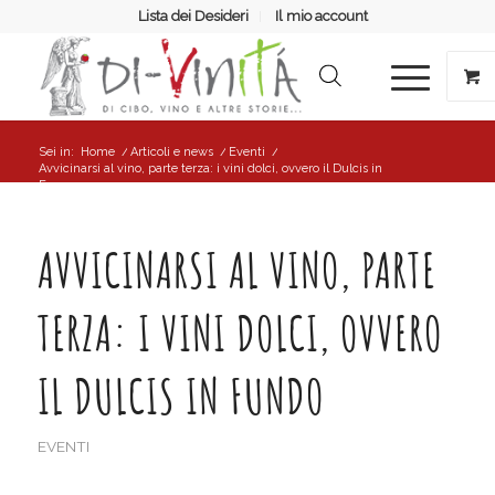
Lista dei Desideri
Il mio account
Sei in:
Home
/
Articoli e news
/
Eventi
/
Avvicinarsi al vino, parte terza: i vini dolci, ovvero il Dulcis in
Fu...
AVVICINARSI AL VINO, PARTE
TERZA: I VINI DOLCI, OVVERO
IL DULCIS IN FUNDO
EVENTI