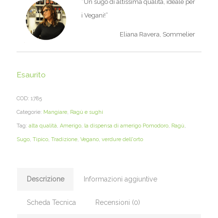
“Un sugo di altissima qualità, ideale per
i Vegani!”
Eliana Ravera, Sommelier
Esaurito
COD:
1785
Categorie:
Mangiare
,
Ragù e sughi
Tag:
alta qualità
,
Amerigo
,
la dispensa di amerigo Pomodoro
,
Ragù
,
Sugo
,
Tipico
,
Tradizione
,
Vegano
,
verdure dell'orto
Descrizione
Informazioni aggiuntive
Scheda Tecnica
Recensioni (0)