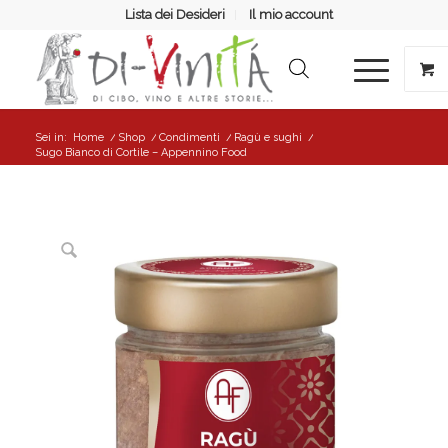
Lista dei Desideri
Il mio account
Sei in:
Home
/
Shop
/
Condimenti
/
Ragù e sughi
/
Sugo Bianco di Cortile – Appennino Food