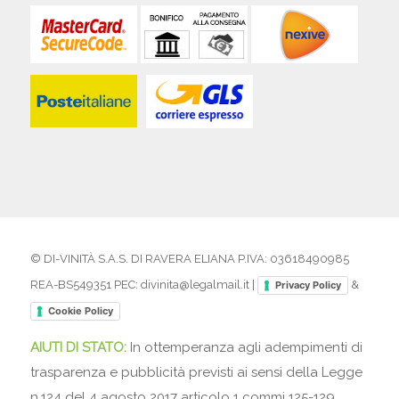
© DI-VINITÀ S.A.S. DI RAVERA ELIANA P.IVA: 03618490985
REA-BS549351 PEC: divinita@legalmail.it |
&
Privacy Policy
Cookie Policy
AIUTI DI STATO:
In ottemperanza agli adempimenti di
trasparenza e pubblicità previsti ai sensi della Legge
n.124 del 4 agosto 2017 articolo 1 commi 125-129