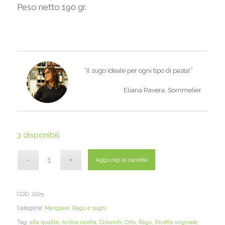
Peso netto 190 gr.
“Il sugo ideale per ogni tipo di pasta!”
Eliana Ravera, Sommelier
3 disponibili
Aggiungi al carrello
COD:
2205
Categorie:
Mangiare
,
Ragù e sughi
Tag:
alta qualità
,
Antica ricetta
,
Dolomiti
,
Orto
,
Ragù
,
Ricetta originale
,