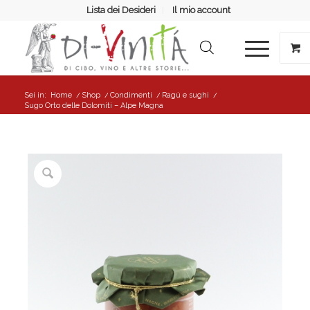
Lista dei Desideri
Il mio account
Sei in:
Home
/
Shop
/
Condimenti
/
Ragù e sughi
/
Sugo Orto delle Dolomiti – Alpe Magna