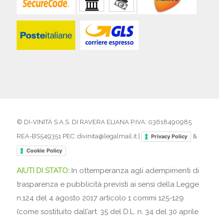
© DI-VINITÀ S.A.S. DI RAVERA ELIANA P.IVA: 03618490985
REA-BS549351 PEC: divinita@legalmail.it |
&
Privacy Policy
Cookie Policy
AIUTI DI STATO:
In ottemperanza agli adempimenti di
trasparenza e pubblicità previsti ai sensi della Legge
n.124 del 4 agosto 2017 articolo 1 commi 125-129
(come sostituito dall’art. 35 del D.L. n. 34 del 30 aprile