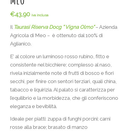
€
43,90
iva inclusa
Il
Taurasi Riserva Docg ” Vigna Olmo”
– Azienda
Agricola di Meo – è ottenuto dal 100% di
Aglianico.
E’ al colore un luminoso rosso rubino, fitto e
consistente nel bicchiere; complesso al naso,
rivela inizialmente note di frutti di bosco e fiori
secchi, per finire con sentori terziari, quali china,
tabacco e liquirizia. Al palato si caratterizza per
l’equilibrio e la morbidezza, che gli conferiscono
eleganza e bevibilità.
Ideale per piatti: zuppa di funghi porcini; carni
rosse alla brace; brasato di manzo