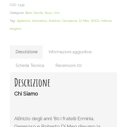
COD:
2349
Categorie:
Bere
,
Novità
,
Rossi
,
Vini
Tag:
Aglianico
,
Aromatico
,
Avellino
,
Campania
,
Di Meo
,
DOCG
,
Intenso
,
longevo
Descrizione
Informazioni aggiuntive
Scheda Tecnica
Recensioni (0)
Descrizione
Chi Siamo
All’inizio degli anni ’80 i fratelli Erminia,
Generoso e Roberto Di Meo rilevano la