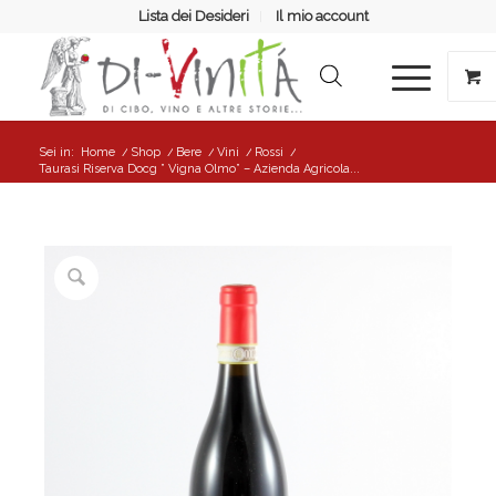
Lista dei Desideri
Il mio account
Sei in:
Home
/
Shop
/
Bere
/
Vini
/
Rossi
/
Taurasi Riserva Docg ” Vigna Olmo” – Azienda Agricola...