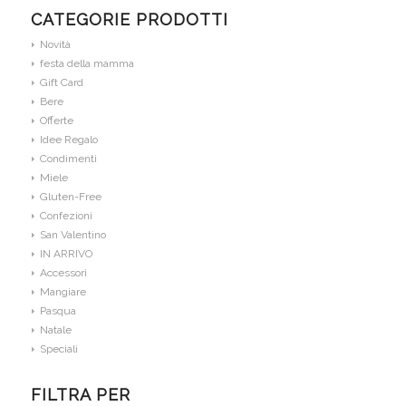
CATEGORIE PRODOTTI
Novità
festa della mamma
Gift Card
Bere
Offerte
Idee Regalo
Condimenti
Miele
Gluten-Free
Confezioni
San Valentino
IN ARRIVO
Accessori
Mangiare
Pasqua
Natale
Speciali
FILTRA PER