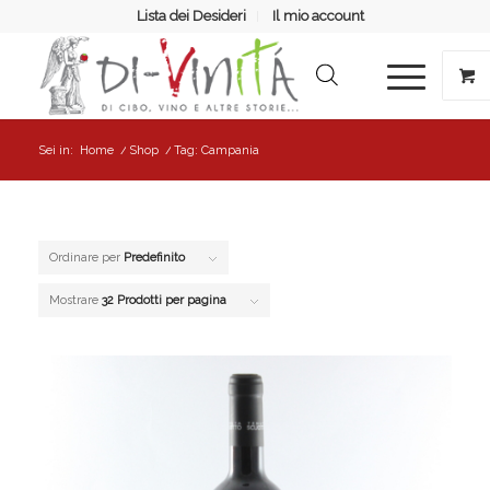
Lista dei Desideri
Il mio account
Sei in:
Home
/
Shop
/
Tag: Campania
Ordinare per
Predefinito
Mostrare
32 Prodotti per pagina