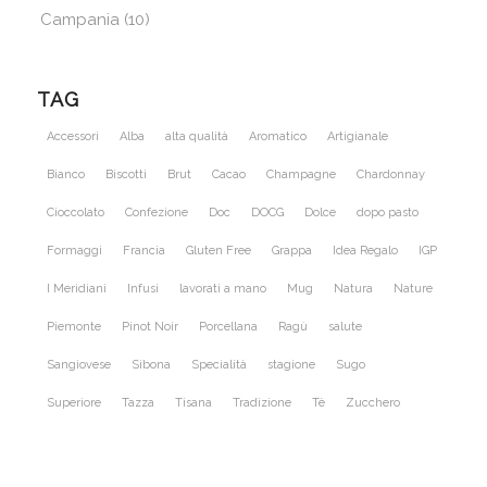
Campania
(10)
TAG
Accessori
Alba
alta qualità
Aromatico
Artigianale
Bianco
Biscotti
Brut
Cacao
Champagne
Chardonnay
Cioccolato
Confezione
Doc
DOCG
Dolce
dopo pasto
Formaggi
Francia
Gluten Free
Grappa
Idea Regalo
IGP
I Meridiani
Infusi
lavorati a mano
Mug
Natura
Nature
Piemonte
Pinot Noir
Porcellana
Ragù
salute
Sangiovese
Sibona
Specialità
stagione
Sugo
Superiore
Tazza
Tisana
Tradizione
Tè
Zucchero