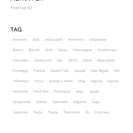
Francia
(1)
TAG
Accessori
Alba
alta qualità
Aromatico
Artigianale
Bianco
Biscotti
Brut
Cacao
Champagne
Chardonnay
Cioccolato
Confezione
Doc
DOCG
Dolce
dopo pasto
Formaggi
Francia
Gluten Free
Grappa
Idea Regalo
IGP
I Meridiani
Infusi
lavorati a mano
Mug
Natura
Nature
Piemonte
Pinot Noir
Porcellana
Ragù
salute
Sangiovese
Sibona
Specialità
stagione
Sugo
Superiore
Tazza
Tisana
Tradizione
Tè
Zucchero