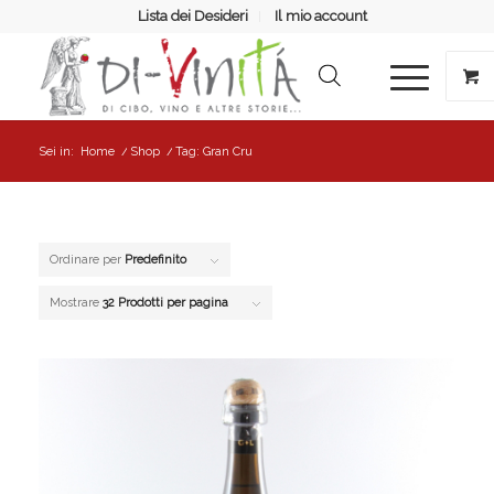
Lista dei Desideri
Il mio account
Sei in:
Home
/
Shop
/
Tag: Gran Cru
Ordinare per
Predefinito
Mostrare
32 Prodotti per pagina