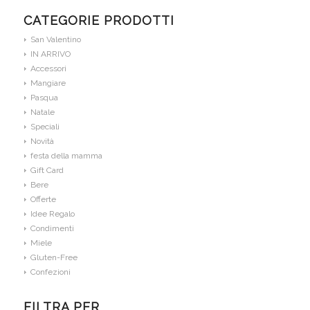
CATEGORIE PRODOTTI
San Valentino
IN ARRIVO
Accessori
Mangiare
Pasqua
Natale
Speciali
Novità
festa della mamma
Gift Card
Bere
Offerte
Idee Regalo
Condimenti
Miele
Gluten-Free
Confezioni
FILTRA PER