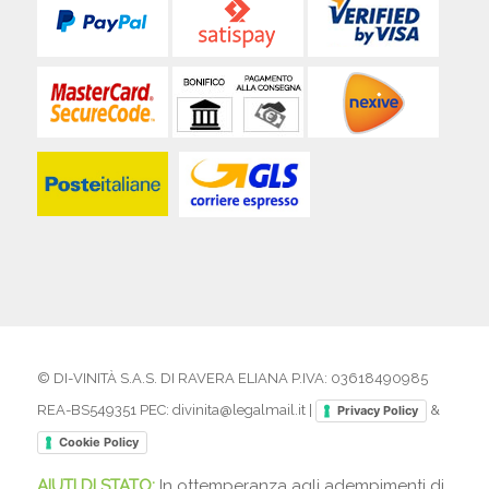
© DI-VINITÀ S.A.S. DI RAVERA ELIANA P.IVA: 03618490985
REA-BS549351 PEC: divinita@legalmail.it |
&
Privacy Policy
Cookie Policy
AIUTI DI STATO:
In ottemperanza agli adempimenti di