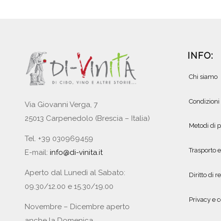
INFO:
Chi siamo
Condizioni
Via Giovanni Verga, 7
25013 Carpenedolo (Brescia – Italia)
Metodi di
Tel. +39 030969459
Trasporto 
E-mail:
info@di-vinita.it
Aperto dal Lunedì al Sabato:
Diritto di r
09.30/12.00 e 15.30/19.00
Privacy e c
Novembre – Dicembre aperto
anche la Domenica