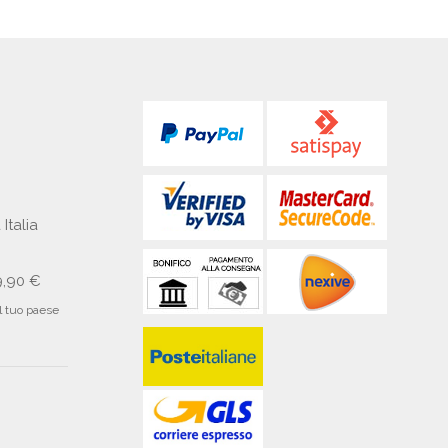
 Italia
9,90 €
il tuo paese