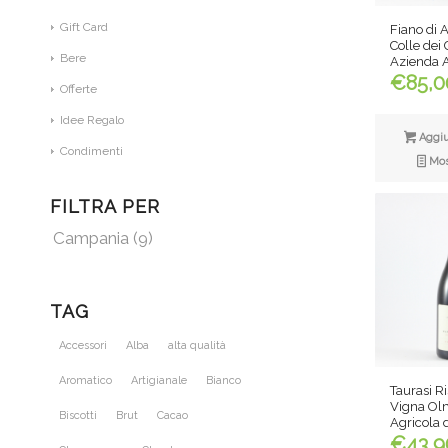
Gift Card
Fiano di 
Colle dei 
Bere
Azienda A
€
85,0
Offerte
Idee Regalo
Aggiun
Condimenti
Most
FILTRA PER
Campania
(9)
TAG
Accessori
Alba
alta qualità
Aromatico
Artigianale
Bianco
Taurasi R
Vigna Ol
Biscotti
Brut
Cacao
Agricola 
€
43,9