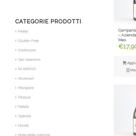
CATEGORIE PRODOTTI
Campania 
Miele
– Azienda
Meo
Gluten-Free
€
17,9
Confezioni
San Valentino
Aggiun
IN ARRIVO
Most
Accessori
Mangiare
Pasqua
Natale
Speciali
Novità
festa della mamma