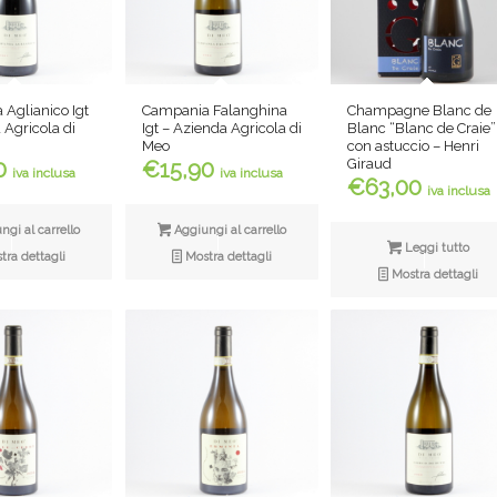
Aglianico Igt
Campania Falanghina
Champagne Blanc de
 Agricola di
Igt – Azienda Agricola di
Blanc “Blanc de Craie”
Meo
con astuccio – Henri
Giraud
0
€
15,90
iva inclusa
iva inclusa
€
63,00
iva inclusa
gi al carrello
Aggiungi al carrello
Leggi tutto
ra dettagli
Mostra dettagli
Mostra dettagli