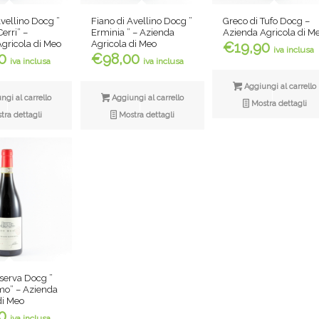
Avellino Docg ”
Fiano di Avellino Docg ”
Greco di Tufo Docg –
Cerri” –
Erminia ” – Azienda
Azienda Agricola di M
gricola di Meo
Agricola di Meo
€
19,90
iva inclusa
0
€
98,00
iva inclusa
iva inclusa
Aggiungi al carrello
gi al carrello
Aggiungi al carrello
Mostra dettagli
ra dettagli
Mostra dettagli
iserva Docg ”
mo” – Azienda
di Meo
0
iva inclusa