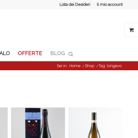
Lista dei Desideri
Il mio account
GALO
OFFERTE
BLOG
Sei in:
Home
/
Shop
/
Tag: longevo