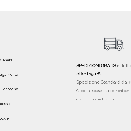
 Generali
SPEDIZIONI GRATIS
in tutta
oltre i 150 €
 pagamento
Spedizione Standard da: 
e Consegna
Calcola le spese di spedizioni per 
direttamente nel carrello!
ecesso
ookie