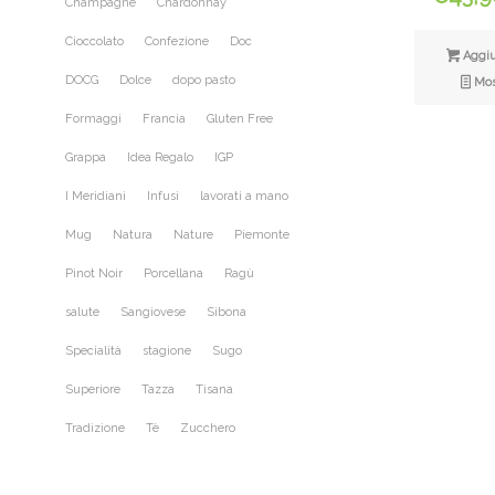
Champagne
Chardonnay
Cioccolato
Confezione
Doc
Aggiun
DOCG
Dolce
dopo pasto
Most
Formaggi
Francia
Gluten Free
Grappa
Idea Regalo
IGP
I Meridiani
Infusi
lavorati a mano
Mug
Natura
Nature
Piemonte
Pinot Noir
Porcellana
Ragù
salute
Sangiovese
Sibona
Specialità
stagione
Sugo
Superiore
Tazza
Tisana
Tradizione
Tè
Zucchero