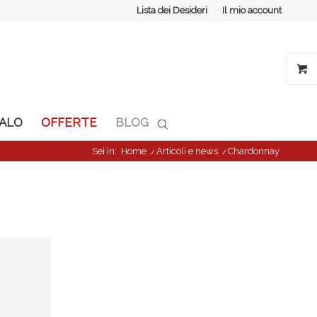
Lista dei Desideri
Il mio account
GALO
OFFERTE
BLOG
Sei in:
Home
/
Articoli e news
/
Chardonnay