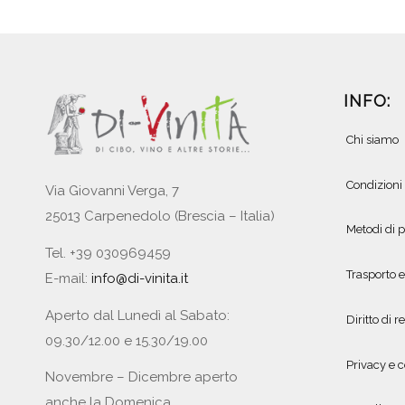
INFO:
Chi siamo
Condizioni
Via Giovanni Verga, 7
25013 Carpenedolo (Brescia – Italia)
Metodi di
Tel. +39 030969459
Trasporto 
E-mail:
info@di-vinita.it
Aperto dal Lunedì al Sabato:
Diritto di r
09.30/12.00 e 15.30/19.00
Privacy e c
Novembre – Dicembre aperto
anche la Domenica