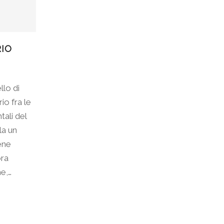
RIO
llo di
rio fra le
tali del
la un
ene
ora
me,…