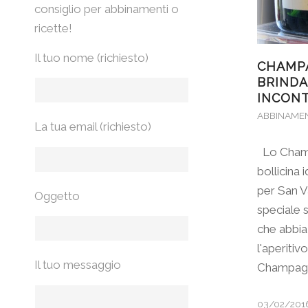
consiglio per abbinamenti o
ricette!
Il tuo nome (richiesto)
CHAMP
BRINDA
INCONT
ABBINAME
La tua email (richiesto)
Lo Champ
bollicina i
per San V
Oggetto
speciale 
che abbia
l'aperitiv
Il tuo messaggio
Champagn
03/02/201