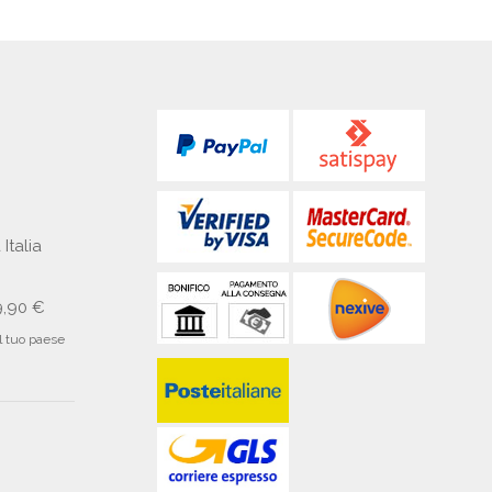
 Italia
9,90 €
il tuo paese