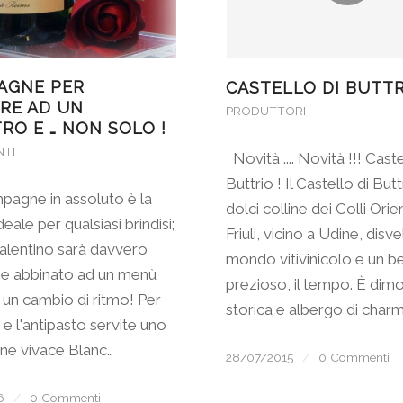
AGNE PER
CASTELLO DI BUTT
RE AD UN
PRODUTTORI
RO E … NON SOLO !
NTI
Novità .... Novità !!! Caste
Buttrio ! Il Castello di Butt
agne in assoluto è la
dolci colline dei Colli Orien
deale per qualsiasi brindisi;
Friuli, vicino a Udine, disve
alentino sarà davvero
mondo vitivinicolo e un b
se abbinato ad un menù
prezioso, il tempo. È dim
 un cambio di ritmo! Per
storica e albergo di char
o e l'antipasto servite uno
e vivace Blanc…
28/07/2015
/
0 Commenti
6
/
0 Commenti