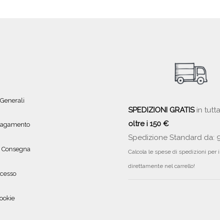
 Generali
SPEDIZIONI GRATIS
in tutta
oltre i 150 €
 pagamento
Spedizione Standard da: 
e Consegna
Calcola le spese di spedizioni per 
direttamente nel carrello!
ecesso
ookie