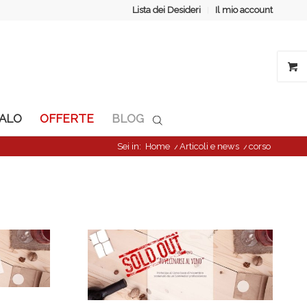
Lista dei Desideri
Il mio account
GALO
OFFERTE
BLOG
Sei in:
Home
/
Articoli e news
/
corso