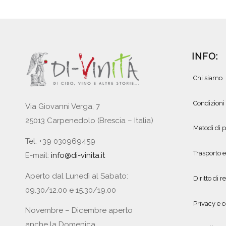
INFO:
Chi siamo
Condizioni
Via Giovanni Verga, 7
25013 Carpenedolo (Brescia – Italia)
Metodi di
Tel. +39 030969459
Trasporto 
E-mail:
info@di-vinita.it
Aperto dal Lunedì al Sabato:
Diritto di r
09.30/12.00 e 15.30/19.00
Privacy e c
Novembre – Dicembre aperto
anche la Domenica