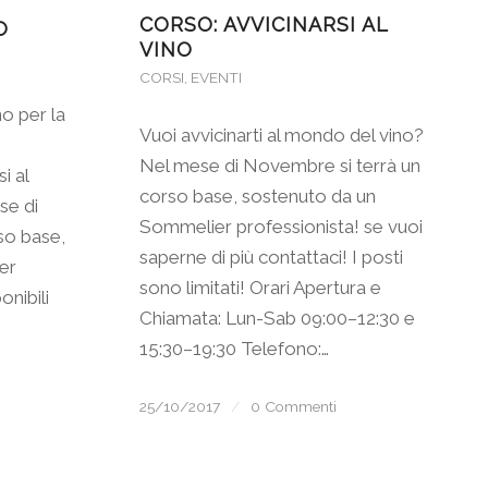
CORSO: AVVICINARSI AL
O
VINO
CORSI
,
EVENTI
o per la
Vuoi avvicinarti al mondo del vino?
Nel mese di Novembre si terrà un
i al
corso base, sostenuto da un
se di
Sommelier professionista! se vuoi
so base,
saperne di più contattaci! I posti
er
sono limitati! Orari Apertura e
onibili
Chiamata: Lun-Sab 09:00–12:30 e
15:30–19:30 Telefono:…
25/10/2017
/
0 Commenti