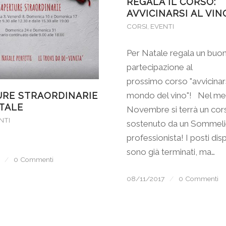
REGALA IL CORSO:
AVVICINARSI AL VIN
CORSI
,
EVENTI
Per Natale regala un buon
partecipazione al
prossimo corso "avvicinars
mondo del vino"! Nel me
RE STRAORDINARIE
TALE
Novembre si terrà un cor
NTI
sostenuto da un Sommeli
professionista! I posti disp
sono già terminati, ma…
/
0 Commenti
08/11/2017
/
0 Commenti