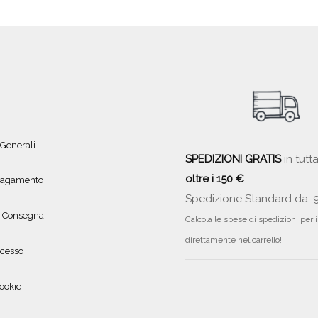
 Generali
SPEDIZIONI GRATIS
in tutta
oltre i 150 €
 pagamento
Spedizione Standard da: 
e Consegna
Calcola le spese di spedizioni per 
direttamente nel carrello!
ecesso
ookie