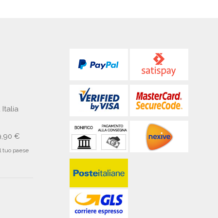
 Italia
9,90 €
il tuo paese