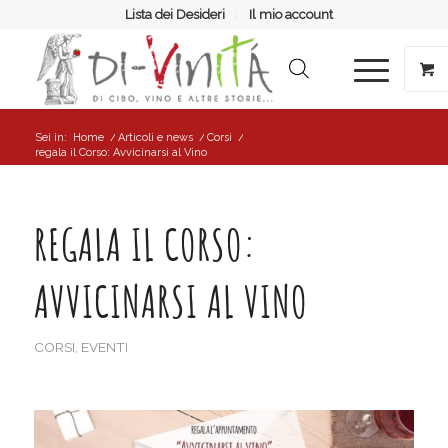
Lista dei Desideri
Il mio account
Sei in:
Home
/
Articoli e news
/
Corsi
/
regala il Corso: Avvicinarsi al Vino
REGALA IL CORSO:
AVVICINARSI AL VINO
CORSI
,
EVENTI