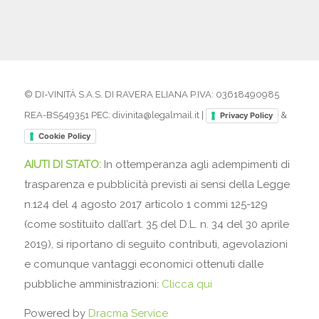
© DI-VINITÀ S.A.S. DI RAVERA ELIANA P.IVA: 03618490985
REA-BS549351 PEC: divinita@legalmail.it |
&
Privacy Policy
Cookie Policy
AIUTI DI STATO:
In ottemperanza agli adempimenti di
trasparenza e pubblicità previsti ai sensi della Legge
n.124 del 4 agosto 2017 articolo 1 commi 125-129
(come sostituito dall’art. 35 del D.L. n. 34 del 30 aprile
2019), si riportano di seguito contributi, agevolazioni
e comunque vantaggi economici ottenuti dalle
pubbliche amministrazioni:
Clicca qui
Powered by
Dracma Service