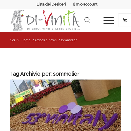
Lista dei Desideri
Il mio account
Sei in:
Home
/
Articoli e news
/
sommelier
Tag Archivio per:
sommelier