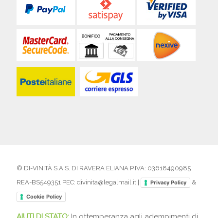
© DI-VINITÀ S.A.S. DI RAVERA ELIANA P.IVA: 03618490985
REA-BS549351 PEC: divinita@legalmail.it |
&
Privacy Policy
Cookie Policy
AIUTI DI STATO:
In ottemperanza agli adempimenti di