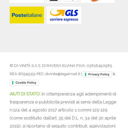
© DI-VINITÀ S.A.S. DI RAVERA ELIANA P.IVA: 03618490985
REA-BS549351 PEC: divinita@legalmail.it |
&
Privacy Policy
Cookie Policy
AIUTI DI STATO:
In ottemperanza agli adempimenti di
trasparenza e pubblicità previsti ai sensi della Legge
n.124 del 4 agosto 2017 articolo 1 commi 125-129
(come sostituito dall’art. 35 del D.L. n. 34 del 30 aprile
2019), si riportano di seguito contributi, agevolazioni