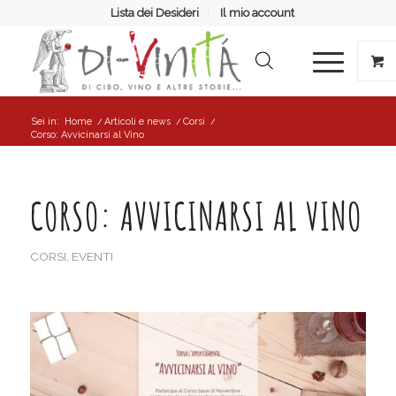
Lista dei Desideri
Il mio account
Sei in:
Home
/
Articoli e news
/
Corsi
/
Corso: Avvicinarsi al Vino
CORSO: AVVICINARSI AL VINO
CORSI
,
EVENTI