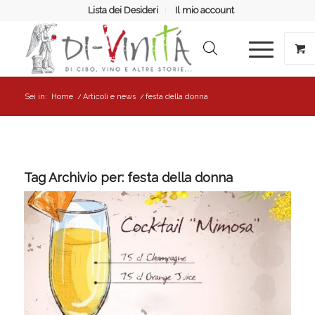
Lista dei Desideri
Il mio account
Sei in:
Home
/
Articoli e news
/
festa della donna
Tag Archivio per:
festa della donna