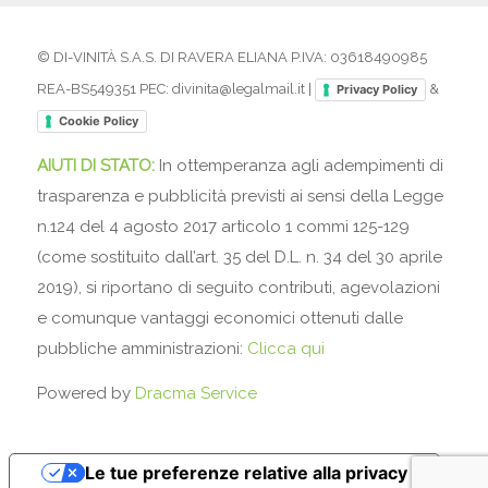
© DI-VINITÀ S.A.S. DI RAVERA ELIANA P.IVA: 03618490985
REA-BS549351 PEC: divinita@legalmail.it |
&
Privacy Policy
Cookie Policy
AIUTI DI STATO:
In ottemperanza agli adempimenti di
trasparenza e pubblicità previsti ai sensi della Legge
n.124 del 4 agosto 2017 articolo 1 commi 125-129
(come sostituito dall’art. 35 del D.L. n. 34 del 30 aprile
2019), si riportano di seguito contributi, agevolazioni
e comunque vantaggi economici ottenuti dalle
pubbliche amministrazioni:
Clicca qui
Powered by
Dracma Service
Le tue preferenze relative alla privacy