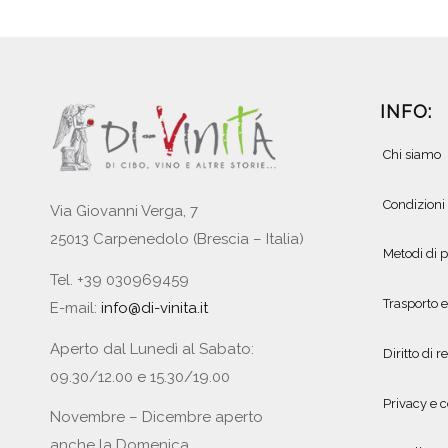
INFO:
Chi siamo
Condizioni
Via Giovanni Verga, 7
25013 Carpenedolo (Brescia – Italia)
Metodi di
Tel. +39 030969459
Trasporto 
E-mail:
info@di-vinita.it
Aperto dal Lunedì al Sabato:
Diritto di r
09.30/12.00 e 15.30/19.00
Privacy e c
Novembre – Dicembre aperto
anche la Domenica