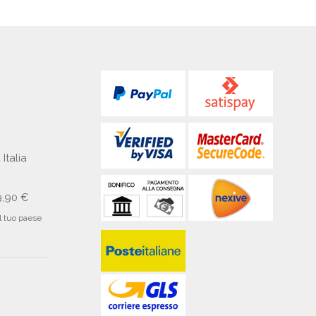
 Italia
9,90 €
il tuo paese