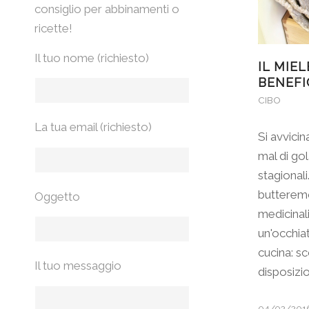
consiglio per abbinamenti o
ricette!
Il tuo nome (richiesto)
IL MIEL
BENEFI
CIBO
La tua email (richiesto)
Si avvicina
mal di go
stagionali
butteremo
Oggetto
medicinal
un'occhiat
cucina: s
Il tuo messaggio
disposizi
04/02/201