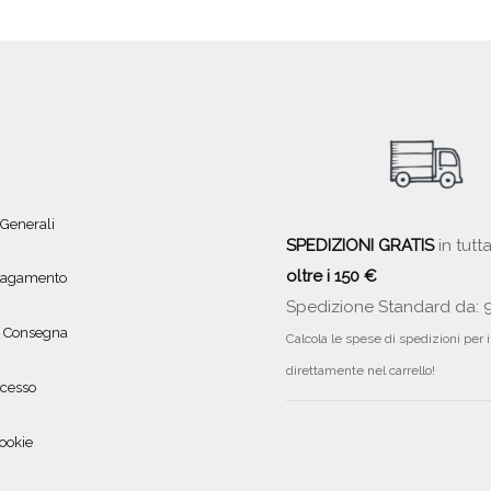
 Generali
SPEDIZIONI GRATIS
in tutta
oltre i 150 €
 pagamento
Spedizione Standard da: 
e Consegna
Calcola le spese di spedizioni per 
direttamente nel carrello!
ecesso
ookie