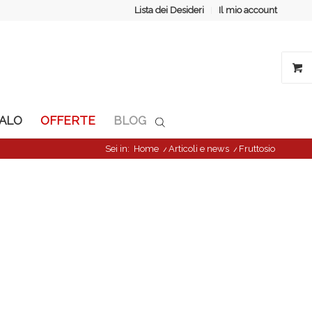
Lista dei Desideri
Il mio account
GALO
OFFERTE
BLOG
Sei in:
Home
/
Articoli e news
/
Fruttosio