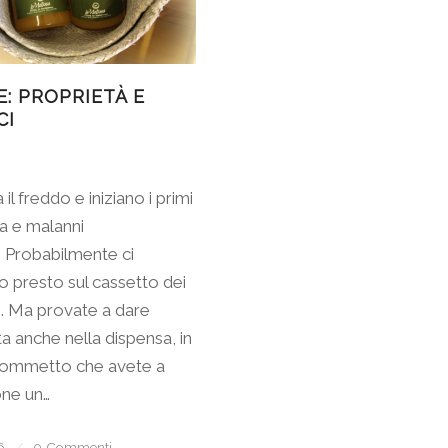
E: PROPRIETÀ E
CI
 il freddo e iniziano i primi
la e malanni
. Probabilmente ci
 presto sul cassetto dei
i. Ma provate a dare
a anche nella dispensa, in
commetto che avete a
one un…
6
/
0 Commenti