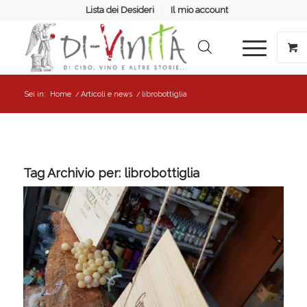
Lista dei Desideri
Il mio account
Sei in:
Home
/
Articoli e news
/
librobottiglia
Tag Archivio per:
librobottiglia