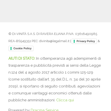
© DI-VINITÀ S.A.S. DI RAVERA ELIANA P.IVA: 03618490985
REA-BS549351 PEC: divinita@legalmail.it |
&
Privacy Policy
Cookie Policy
AIUTI DI STATO:
In ottemperanza agli adempimenti di
trasparenza e pubblicità previsti ai sensi della Legge
n.124 del 4 agosto 2017 articolo 1 commi 125-129
(come sostituito dall’art. 35 del D.L. n. 34 del 30 aprile
2019), si riportano di seguito contributi, agevolazioni
e comunque vantaggi economici ottenuti dalle
pubbliche amministrazioni:
Clicca qui
Powered by
Dracma Service