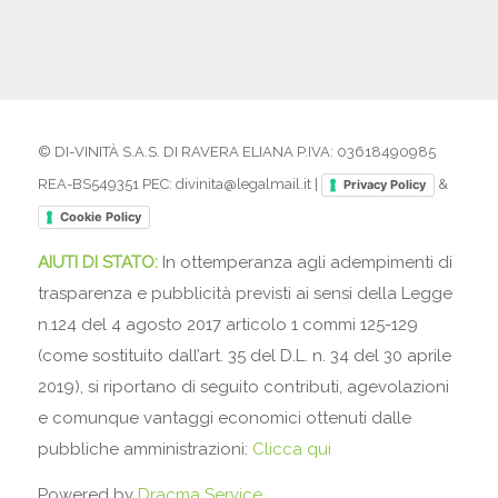
© DI-VINITÀ S.A.S. DI RAVERA ELIANA P.IVA: 03618490985
REA-BS549351 PEC: divinita@legalmail.it |
&
Privacy Policy
Cookie Policy
AIUTI DI STATO:
In ottemperanza agli adempimenti di
trasparenza e pubblicità previsti ai sensi della Legge
n.124 del 4 agosto 2017 articolo 1 commi 125-129
(come sostituito dall’art. 35 del D.L. n. 34 del 30 aprile
2019), si riportano di seguito contributi, agevolazioni
e comunque vantaggi economici ottenuti dalle
pubbliche amministrazioni:
Clicca qui
Powered by
Dracma Service