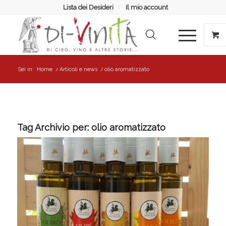
Lista dei Desideri
Il mio account
Sei in:
Home
/
Articoli e news
/
olio aromatizzato
Tag Archivio per:
olio aromatizzato