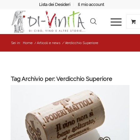
Lista dei Desideri
Il mio account
Sei in:
Home
/
Articoli e news
/
Verdicchio Superiore
Tag Archivio per:
Verdicchio Superiore