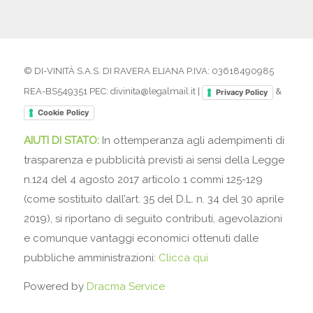
© DI-VINITÀ S.A.S. DI RAVERA ELIANA P.IVA: 03618490985
REA-BS549351 PEC: divinita@legalmail.it |
&
Privacy Policy
Cookie Policy
AIUTI DI STATO:
In ottemperanza agli adempimenti di
trasparenza e pubblicità previsti ai sensi della Legge
n.124 del 4 agosto 2017 articolo 1 commi 125-129
(come sostituito dall’art. 35 del D.L. n. 34 del 30 aprile
2019), si riportano di seguito contributi, agevolazioni
e comunque vantaggi economici ottenuti dalle
pubbliche amministrazioni:
Clicca qui
Powered by
Dracma Service