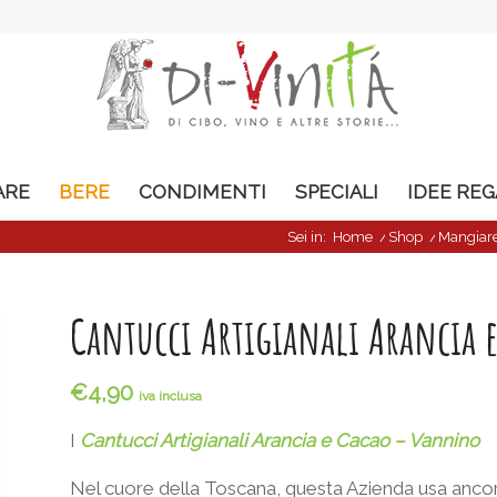
ARE
BERE
CONDIMENTI
SPECIALI
IDEE RE
Sei in:
Home
/
Shop
/
Mangiar
Cantucci Artigianali Arancia
€
4,90
iva inclusa
I
Cantucci Artigianali Arancia e Cacao – Vannino
Nel cuore della Toscana, questa Azienda usa ancora 