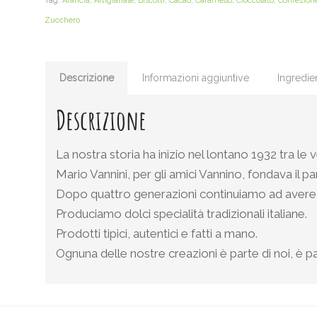
Tag:
Arancia
,
Artigianale
,
Biscotti
,
Cacao
,
Caramello
,
Cioccolato
,
Confezion
Zucchero
Descrizione
Informazioni aggiuntive
Ingredien
Descrizione
La nostra storia ha inizio nel lontano 1932 tra l
Mario Vannini, per gli amici Vannino, fondava il p
Dopo quattro generazioni continuiamo ad avere 
Produciamo dolci specialità tradizionali italiane.
Prodotti tipici, autentici e fatti a mano.
Ognuna delle nostre creazioni è parte di noi, è pa