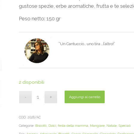
gustose spezie, erbe aromatiche, frutta e te selezi
Peso netto: 150 gr
“Un Cantuccio.. uno tira …l’altro!”
2 disponibili
Aggiungi al carrello
COD:
2028/AC
Categorie:
Biscotti
,
Dolci
,
festa della mamma
,
Mangiare
,
Natale
,
Speciali