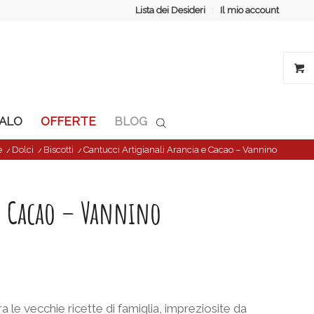
Lista dei Desideri
Il mio account
GALO
OFFERTE
BLOG
e
/
Dolci
/
Biscotti
/
Cantucci Artigianali Arancia e Cacao – Vannino
 e Cacao – Vannino
le vecchie ricette di famiglia, impreziosite da