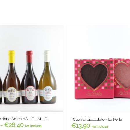
azione Amea AA – E – M – D
I Cuori di cioccolato – La Perla
Fascia
-
€
26,40
€
13,90
iva inclusa
iva inclusa