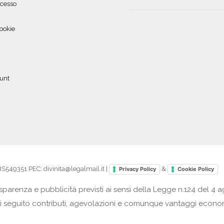
ecesso
ookie
ount
49351 PEC: divinita@legalmail.it |
&
Privacy Policy
Cookie Policy
parenza e pubblicità previsti ai sensi della Legge n.124 del 4 a
tano di seguito contributi, agevolazioni e comunque vantaggi econ