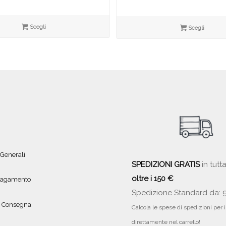
di
prezzo:
da
Scegli
Scegli
€17,60
a
€26,40
 Generali
SPEDIZIONI GRATIS
in tutta
oltre i 150 €
 pagamento
Spedizione Standard da: 
e Consegna
Calcola le spese di spedizioni per 
direttamente nel carrello!