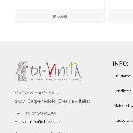
di
prezzo:
da
Scegli
€4,40
a
€23,00
INFO:
Chi siamo
Condizioni
Via Giovanni Verga, 7
25013 Carpenedolo (Brescia – Italia)
Metodi di
Tel. +39 030969459
Trasporto 
E-mail:
info@di-vinita.it