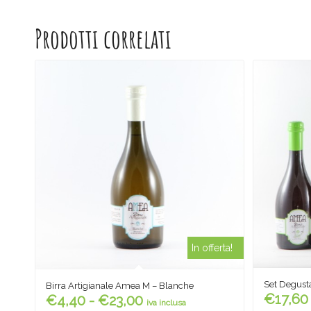
Prodotti correlati
In offerta!
Set Degust
Birra Artigianale Amea M – Blanche
Fascia
€
17,60
€
4,40
-
€
23,00
iva inclusa