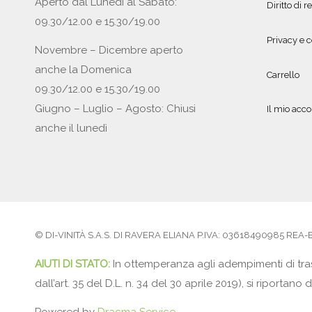
Aperto dal Lunedì al Sabato:
Diritto di r
09.30/12.00 e 15.30/19.00
Privacy e c
Novembre – Dicembre aperto
anche la Domenica
Carrello
09.30/12.00 e 15.30/19.00
Giugno – Luglio – Agosto: Chiusi
Il mio acc
anche il lunedì
© DI-VINITÀ S.A.S. DI RAVERA ELIANA P.IVA: 03618490985 REA-BS5
AIUTI DI STATO:
In ottemperanza agli adempimenti di tras
dall’art. 35 del D.L. n. 34 del 30 aprile 2019), si ripor
Powered by
Dracma Service