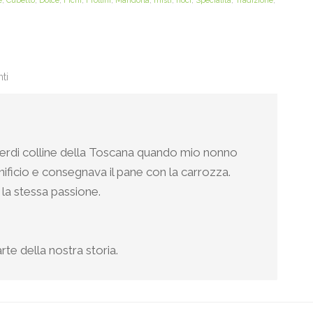
e
,
Cubetto
,
Dolce
,
Fichi
,
Frollini
,
Mandorla
,
misti
,
noci
,
Specialità
,
Tradizione
,
ti
e verdi colline della Toscana quando mio nonno
anificio e consegnava il pane con la carrozza.
la stessa passione.
rte della nostra storia.