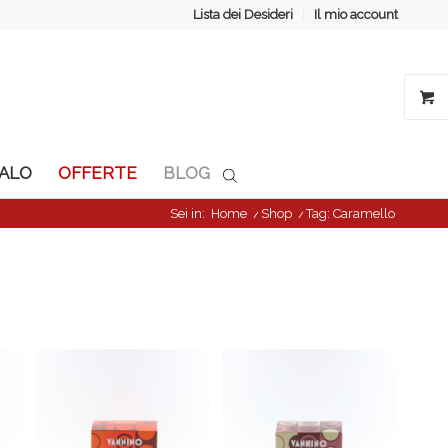
Lista dei Desideri
Il mio account
GALO
OFFERTE
BLOG
Sei in:
Home
/
Shop
/
Tag: Caramello