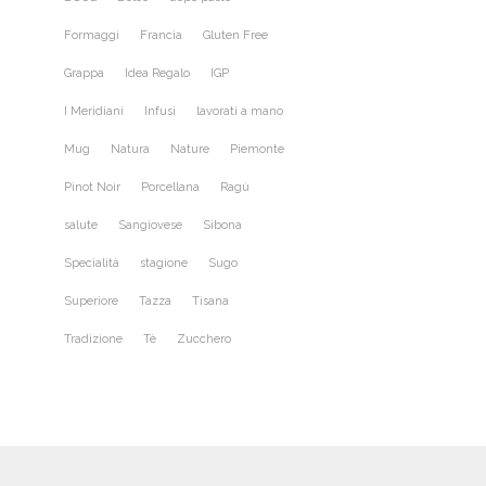
Formaggi
Francia
Gluten Free
Grappa
Idea Regalo
IGP
I Meridiani
Infusi
lavorati a mano
Mug
Natura
Nature
Piemonte
Pinot Noir
Porcellana
Ragù
salute
Sangiovese
Sibona
Specialità
stagione
Sugo
Superiore
Tazza
Tisana
Tradizione
Tè
Zucchero