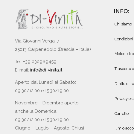
INFO:
Chi siamo
Condizioni
Via Giovanni Verga, 7
25013 Carpenedolo (Brescia – Italia)
Metodi di
Tel. +39 030969459
Trasporto 
E-mail:
info@di-vinita.it
Aperto dal Lunedì al Sabato:
Diritto di r
09.30/12.00 e 15.30/19.00
Privacy e c
Novembre – Dicembre aperto
anche la Domenica
Carrello
09.30/12.00 e 15.30/19.00
Giugno – Luglio – Agosto: Chiusi
Il mio acc