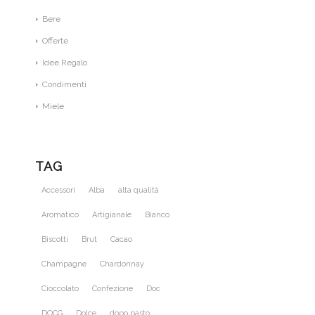
Bere
Offerte
Idee Regalo
Condimenti
Miele
TAG
Accessori
Alba
alta qualità
Aromatico
Artigianale
Bianco
Biscotti
Brut
Cacao
Champagne
Chardonnay
Cioccolato
Confezione
Doc
DOCG
Dolce
dopo pasto