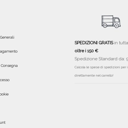
 Generali
SPEDIZIONI GRATIS
in tutta
oltre i 150 €
 pagamento
Spedizione Standard da: 
e Consegna
Calcola le spese di spedizioni per 
direttamente nel carrello!
ecesso
ookie
ount