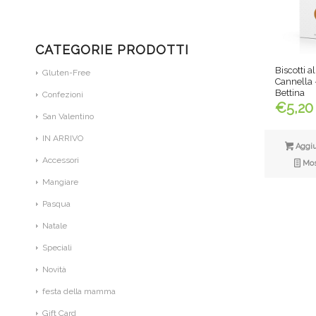
CATEGORIE PRODOTTI
Biscotti a
Gluten-Free
Cannella –
Bettina
Confezioni
€
5,20
San Valentino
IN ARRIVO
Aggiun
Accessori
Most
Mangiare
Pasqua
Natale
Speciali
Novità
festa della mamma
Gift Card