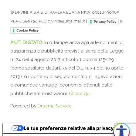
© DI-VINITÀ S.A.S. DI RAVERA ELIANA P.IVA: 03618490985
REA-BS549351 PEC: divinita@legalmail.it |
&
Privacy Policy
Cookie Policy
AIUTI DI STATO:
In ottemperanza agli adempimenti di
trasparenza e pubblicità previsti ai sensi della Legge
n.124 del 4 agosto 2017 articolo 1 commi 125-129
(come sostituito dall’art. 35 del D.L. n. 34 del 30 aprile
2019), si riportano di seguito contributi, agevolazioni
e comunque vantaggi economici ottenuti dalle
pubbliche amministrazioni:
Clicca qui
Powered by
Dracma Service
Le tue preferenze relative alla privacy