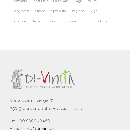
Piemonte
Pinot Noir
Porcellana
Ragù
salute
Sangiovese
Sibona
Specialità
stagione
Sugo
Superiore
Tazza
Tisana
Tradizione
Tè
Zucchero
Via Giovanni Verga, 7
25013 Carpenedolo (Brescia – Italia)
Tel. +39 030969459
E-mail:
info@di-vinita.it