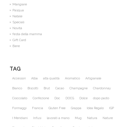
Mangiare
Pasqua
Natale
Speciali
Novità
festa della mamma
Gift Card
Bere
TAG
Accessori
Alba
alta qualità
Aromatico
Artigianale
Bianco
Biscotti
Brut
Cacao
Champagne
Chardonnay
Cioccolato
Confezione
Doc
DOCG
Dolce
dopo pasto
Formaggi
Francia
Gluten Free
Grappa
Idea Regalo
IGP
I Meridiani
Infusi
lavorati a mano
Mug
Natura
Nature