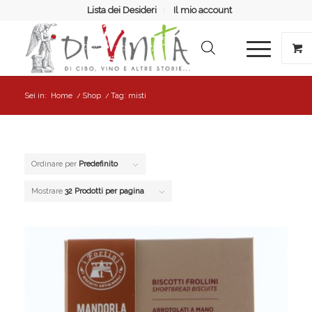
Lista dei Desideri
Il mio account
Sei in:
Home
/
Shop
/
Tag: misti
Ordinare per
Predefinito
Mostrare
32 Prodotti per pagina