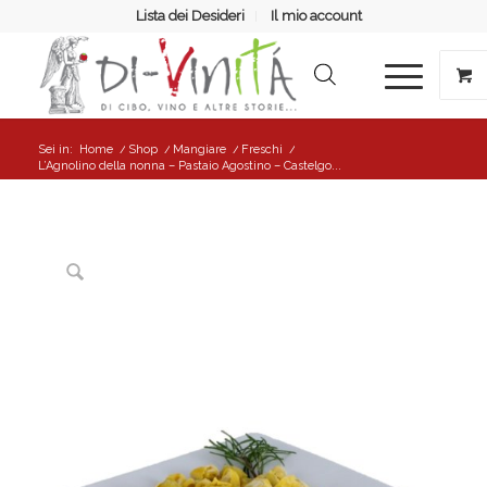
Lista dei Desideri
Il mio account
Sei in:
Home
/
Shop
/
Mangiare
/
Freschi
/
L’Agnolino della nonna – Pastaio Agostino – Castelgo...