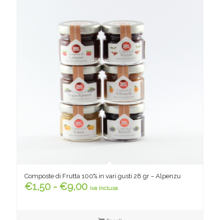
Composte di Frutta 100% in vari gusti 28 gr – Alpenzu
Fascia
€
1,50
-
€
9,00
iva inclusa
di
prezzo: