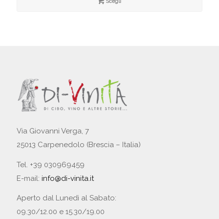
da
Scegli
€1,50
a
€9,00
Via Giovanni Verga, 7
25013 Carpenedolo (Brescia – Italia)
Tel. +39 030969459
E-mail:
info@di-vinita.it
Aperto dal Lunedì al Sabato:
09.30/12.00 e 15.30/19.00