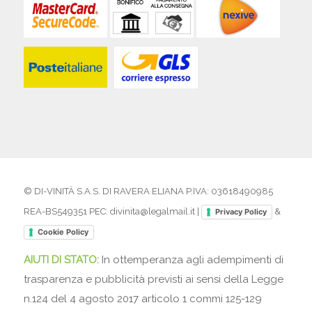
© DI-VINITÀ S.A.S. DI RAVERA ELIANA P.IVA: 03618490985
REA-BS549351 PEC: divinita@legalmail.it |
&
Privacy Policy
Cookie Policy
AIUTI DI STATO:
In ottemperanza agli adempimenti di
trasparenza e pubblicità previsti ai sensi della Legge
n.124 del 4 agosto 2017 articolo 1 commi 125-129