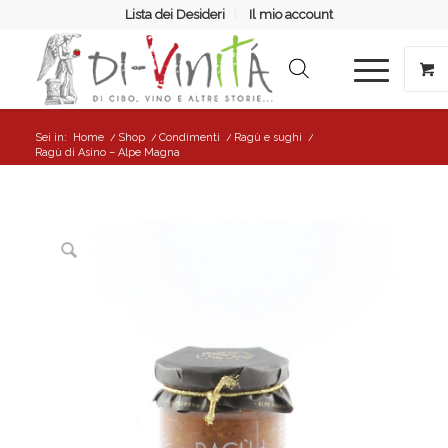
Lista dei Desideri
Il mio account
Sei in:
Home
/
Shop
/
Condimenti
/
Ragù e sughi
/
Ragù di Asino – Alpe Magna