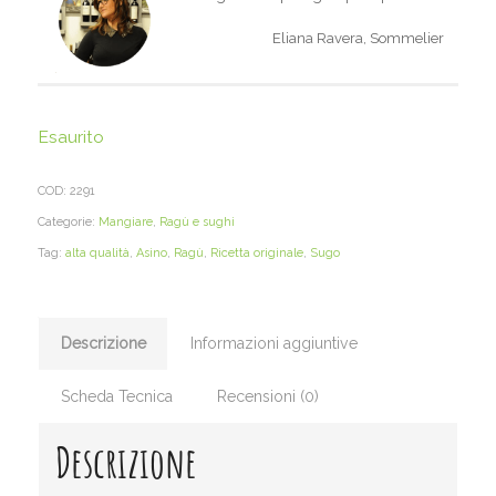
Eliana Ravera, Sommelier
Esaurito
COD:
2291
Categorie:
Mangiare
,
Ragù e sughi
Tag:
alta qualità
,
Asino
,
Ragù
,
Ricetta originale
,
Sugo
Descrizione
Informazioni aggiuntive
Scheda Tecnica
Recensioni (0)
Descrizione