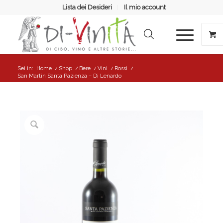
Lista dei Desideri
Il mio account
Sei in:
Home
/
Shop
/
Bere
/
Vini
/
Rossi
/
San Martin Santa Pazienza – Di Lenardo