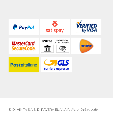
© DI-VINITÀ S.A.S. DI RAVERA ELIANA P.IVA: 03618490985