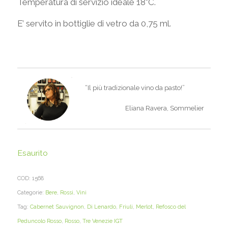
Temperatura di servizio ideale 18°C.
E’ servito in bottiglie di vetro da 0,75 ml.
“Il più tradizionale vino da pasto!”
Eliana Ravera, Sommelier
Esaurito
COD:
1568
Categorie:
Bere
,
Rossi
,
Vini
Tag:
Cabernet Sauvignon
,
Di Lenardo
,
Friuli
,
Merlot
,
Refosco del
Peduncolo Rosso
,
Rosso
,
Tre Venezie IGT