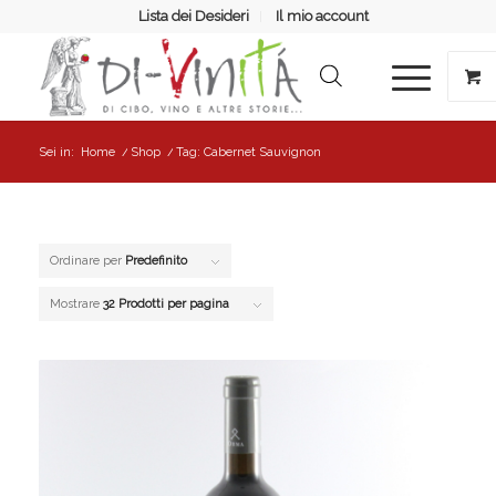
Lista dei Desideri
Il mio account
Sei in:
Home
/
Shop
/
Tag: Cabernet Sauvignon
Ordinare per
Predefinito
Mostrare
32 Prodotti per pagina