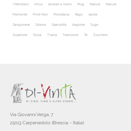
I Meridiani
Infusi
lavorati a mano
Mug
Natura
Nature
Piemonte
Pinot Noir
Porcellana
Ragù
salute
Sangiovese
Sibona
Specialità
stagione
Sugo
Superiore
Tazza
Tisana
Tradizione
Tè
Zucchero
Via Giovanni Verga, 7
25013 Carpenedolo (Brescia – Italia)