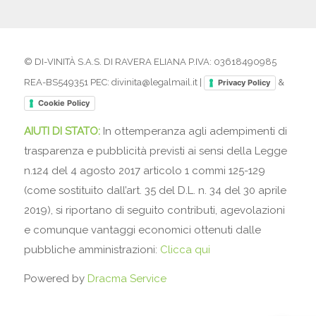
© DI-VINITÀ S.A.S. DI RAVERA ELIANA P.IVA: 03618490985
REA-BS549351 PEC: divinita@legalmail.it |
&
Privacy Policy
Cookie Policy
AIUTI DI STATO:
In ottemperanza agli adempimenti di
trasparenza e pubblicità previsti ai sensi della Legge
n.124 del 4 agosto 2017 articolo 1 commi 125-129
(come sostituito dall’art. 35 del D.L. n. 34 del 30 aprile
2019), si riportano di seguito contributi, agevolazioni
e comunque vantaggi economici ottenuti dalle
pubbliche amministrazioni:
Clicca qui
Powered by
Dracma Service