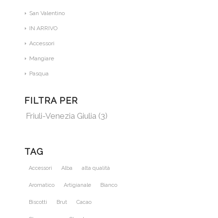
San Valentino
IN ARRIVO
Accessori
Mangiare
Pasqua
FILTRA PER
Friuli-Venezia Giulia
(3)
TAG
Accessori
Alba
alta qualità
Aromatico
Artigianale
Bianco
Biscotti
Brut
Cacao