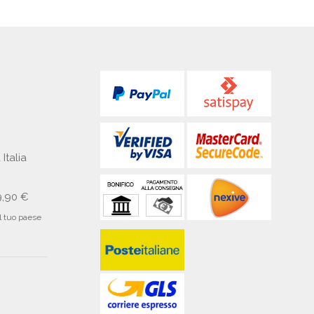
 Italia
9,90 €
il tuo paese