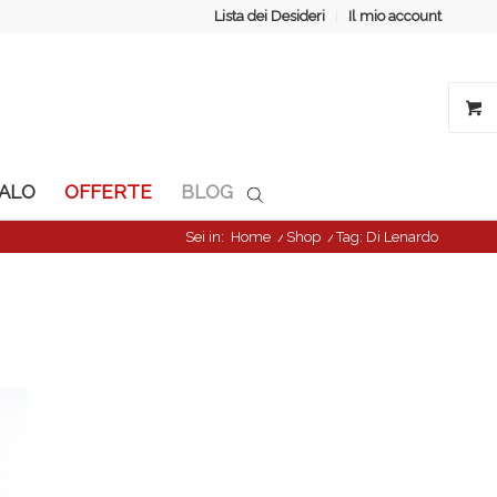
Lista dei Desideri
Il mio account
GALO
OFFERTE
BLOG
Sei in:
Home
/
Shop
/
Tag: Di Lenardo