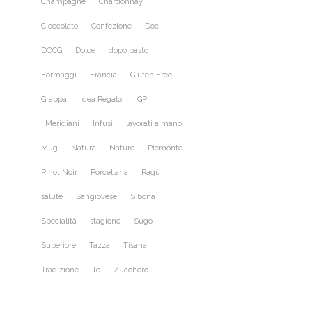
Champagne
Chardonnay
Cioccolato
Confezione
Doc
DOCG
Dolce
dopo pasto
Formaggi
Francia
Gluten Free
Grappa
Idea Regalo
IGP
I Meridiani
Infusi
lavorati a mano
Mug
Natura
Nature
Piemonte
Pinot Noir
Porcellana
Ragù
salute
Sangiovese
Sibona
Specialità
stagione
Sugo
Superiore
Tazza
Tisana
Tradizione
Tè
Zucchero