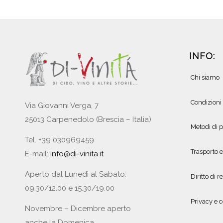
INFO:
Chi siamo
Condizioni
Via Giovanni Verga, 7
25013 Carpenedolo (Brescia – Italia)
Metodi di
Tel. +39 030969459
Trasporto 
E-mail:
info@di-vinita.it
Aperto dal Lunedì al Sabato:
Diritto di r
09.30/12.00 e 15.30/19.00
Privacy e c
Novembre – Dicembre aperto
anche la Domenica