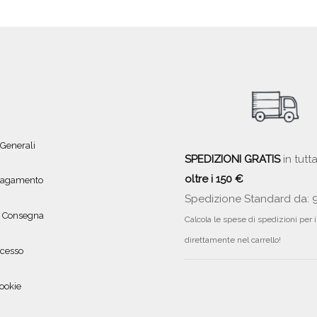
 Generali
SPEDIZIONI GRATIS
in tutta
oltre i 150 €
 pagamento
Spedizione Standard da: 
e Consegna
Calcola le spese di spedizioni per 
direttamente nel carrello!
ecesso
ookie