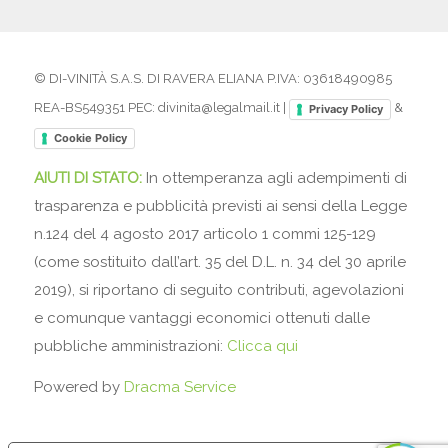
© DI-VINITÀ S.A.S. DI RAVERA ELIANA P.IVA: 03618490985
REA-BS549351 PEC: divinita@legalmail.it |
&
Privacy Policy
Cookie Policy
AIUTI DI STATO:
In ottemperanza agli adempimenti di
trasparenza e pubblicità previsti ai sensi della Legge
n.124 del 4 agosto 2017 articolo 1 commi 125-129
(come sostituito dall’art. 35 del D.L. n. 34 del 30 aprile
2019), si riportano di seguito contributi, agevolazioni
e comunque vantaggi economici ottenuti dalle
pubbliche amministrazioni:
Clicca qui
Powered by
Dracma Service