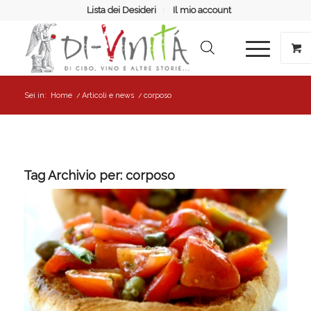
Lista dei Desideri
Il mio account
Sei in:
Home
/
Articoli e news
/
corposo
Tag Archivio per:
corposo