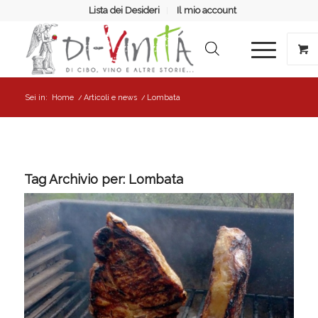
Lista dei Desideri
Il mio account
Sei in:
Home
/
Articoli e news
/
Lombata
Tag Archivio per:
Lombata