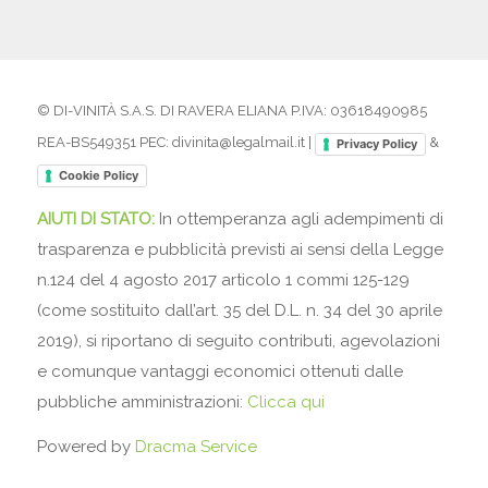
© DI-VINITÀ S.A.S. DI RAVERA ELIANA P.IVA: 03618490985
REA-BS549351 PEC: divinita@legalmail.it |
&
Privacy Policy
Cookie Policy
AIUTI DI STATO:
In ottemperanza agli adempimenti di
trasparenza e pubblicità previsti ai sensi della Legge
n.124 del 4 agosto 2017 articolo 1 commi 125-129
(come sostituito dall’art. 35 del D.L. n. 34 del 30 aprile
2019), si riportano di seguito contributi, agevolazioni
e comunque vantaggi economici ottenuti dalle
pubbliche amministrazioni:
Clicca qui
Powered by
Dracma Service