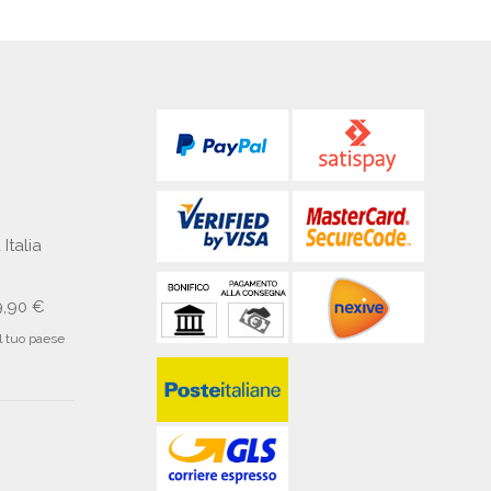
 Italia
9,90 €
il tuo paese