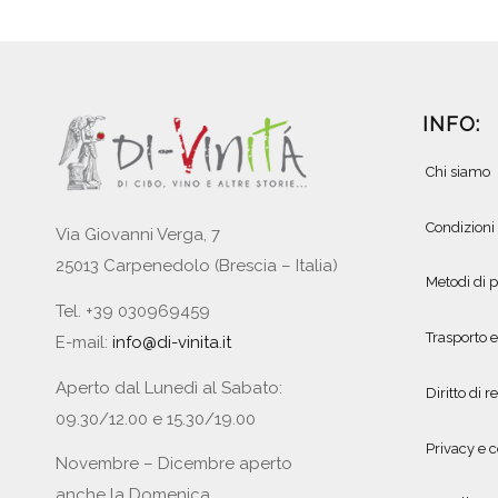
INFO:
Chi siamo
Condizioni
Via Giovanni Verga, 7
25013 Carpenedolo (Brescia – Italia)
Metodi di
Tel. +39 030969459
Trasporto 
E-mail:
info@di-vinita.it
Aperto dal Lunedì al Sabato:
Diritto di r
09.30/12.00 e 15.30/19.00
Privacy e c
Novembre – Dicembre aperto
anche la Domenica