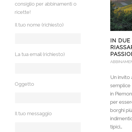
consiglio per abbinamenti o
ricette!
Il tuo nome (richiesto)
IN DUE 
RIASSA
PASSIO
La tua email (richiesto)
ABBINAME
Un invito 
Oggetto
semplice c
in Piemon
per essere
borghi più
Il tuo messaggio
indimentic
tipici…