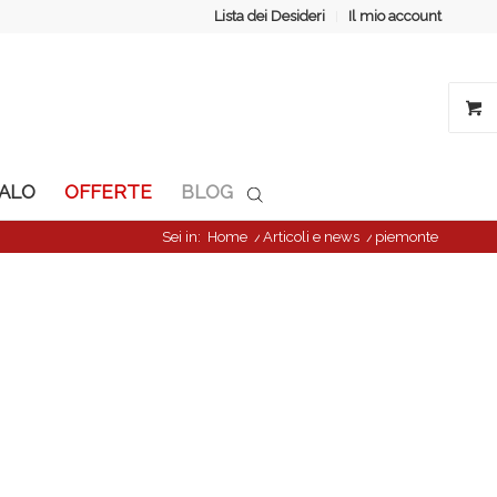
Lista dei Desideri
Il mio account
GALO
OFFERTE
BLOG
Sei in:
Home
/
Articoli e news
/
piemonte