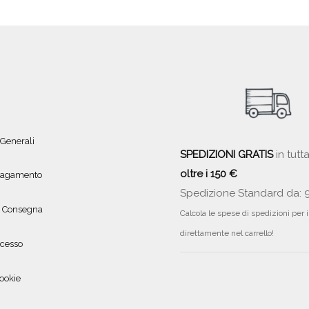
 Generali
SPEDIZIONI GRATIS
in tutta
oltre i 150 €
 pagamento
Spedizione Standard da: 
e Consegna
Calcola le spese di spedizioni per 
direttamente nel carrello!
ecesso
ookie