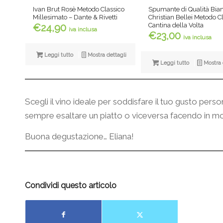
Ivan Brut Rosè Metodo Classico
Spumante di Qualità Bia
Millesimato – Dante & Rivetti
Christian Bellei Metodo C
Cantina della Volta
€
24,90
iva inclusa
€
23,00
iva inclusa
Leggi tutto
Mostra dettagli
Leggi tutto
Mostra 
Scegli il vino ideale per soddisfare il tuo gusto pers
sempre esaltare un piatto o viceversa facendo in modo 
Buona degustazione… Eliana!
Condividi questo articolo