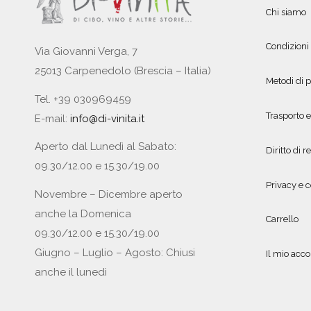
Chi siamo
Condizioni
Via Giovanni Verga, 7
25013 Carpenedolo (Brescia – Italia)
Metodi di
Tel. +39 030969459
Trasporto 
E-mail:
info@di-vinita.it
Aperto dal Lunedì al Sabato:
Diritto di r
09.30/12.00 e 15.30/19.00
Privacy e c
Novembre – Dicembre aperto
anche la Domenica
Carrello
09.30/12.00 e 15.30/19.00
Giugno – Luglio – Agosto: Chiusi
Il mio acc
anche il lunedì