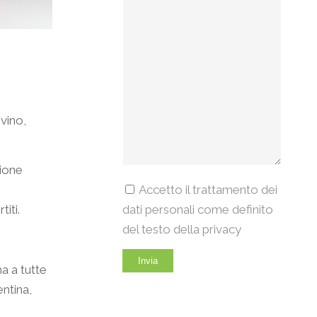
 vino,
zione
Accetto il trattamento dei
dati personali come definito
iti.
del testo della privacy
a a tutte
entina,