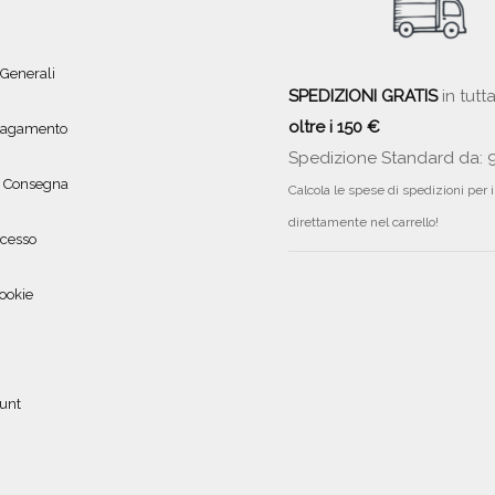
 Generali
SPEDIZIONI GRATIS
in tutta
oltre i 150 €
 pagamento
Spedizione Standard da: 
e Consegna
Calcola le spese di spedizioni per 
direttamente nel carrello!
ecesso
ookie
ount