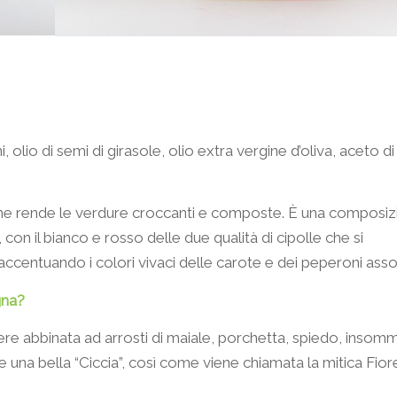
, olio di semi di girasole, olio extra vergine d’oliva, aceto di
 che rende le verdure croccanti e composte. È una composi
 con il bianco e rosso delle due qualità di cipolle che si
ccentuando i colori vivaci delle carote e dei peperoni assort
gna?
ere abbinata ad arrosti di maiale, porchetta, spiedo, insomm
 una bella “Ciccia”, così come viene chiamata la mitica Fior