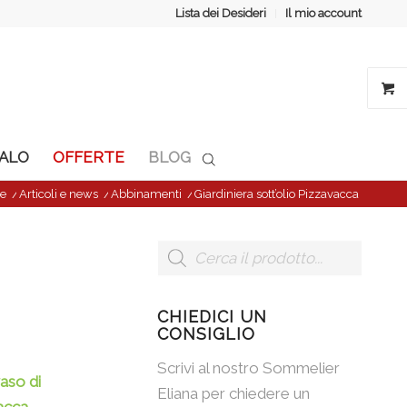
Lista dei Desideri
Il mio account
GALO
OFFERTE
BLOG
e
/
Articoli e news
/
Abbinamenti
/
Giardiniera sott’olio Pizzavacca
CHIEDICI UN
CONSIGLIO
Scrivi al nostro Sommelier
vaso di
Eliana per chiedere un