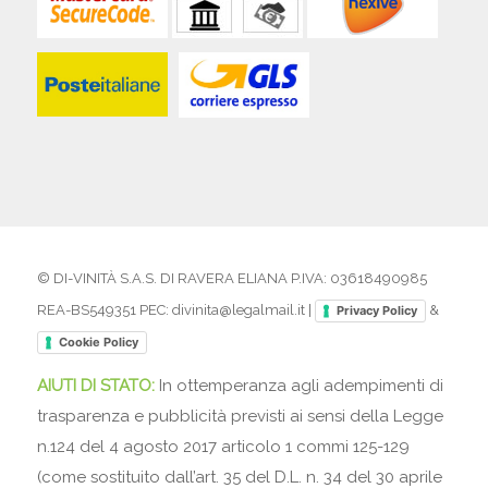
© DI-VINITÀ S.A.S. DI RAVERA ELIANA P.IVA: 03618490985
REA-BS549351 PEC: divinita@legalmail.it |
&
Privacy Policy
Cookie Policy
AIUTI DI STATO:
In ottemperanza agli adempimenti di
trasparenza e pubblicità previsti ai sensi della Legge
n.124 del 4 agosto 2017 articolo 1 commi 125-129
(come sostituito dall’art. 35 del D.L. n. 34 del 30 aprile