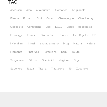
TAG
Accessori
Alba
alta qualità
Aromatico
Artigianale
Bianco
Biscotti
Brut
Cacao
Champagne
Chardonnay
Cioccolato
Confezione
Doc
DOCG
Dolce
dopo pasto
Formaggi
Francia
Gluten Free
Grappa
Idea Regalo
IGP
I Meridiani
Infusi
lavorati a mano
Mug
Natura
Nature
Piemonte
Pinot Noir
Porcellana
Ragù
salute
Sangiovese
Sibona
Specialità
stagione
Sugo
Superiore
Tazza
Tisana
Tradizione
Tè
Zucchero