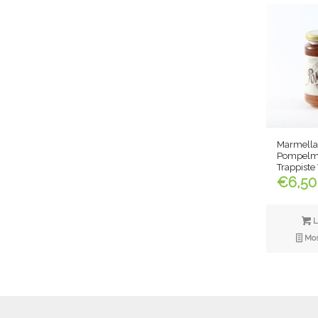
Marmellat
Pompelmo
Trappiste
€
6,50
L
Most