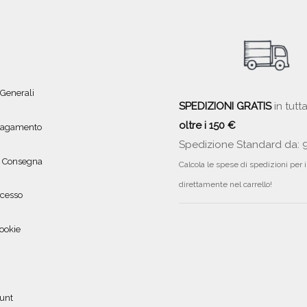
 Generali
SPEDIZIONI GRATIS
in tutta
oltre i 150 €
 pagamento
Spedizione Standard da: 
e Consegna
Calcola le spese di spedizioni per 
direttamente nel carrello!
ecesso
ookie
ount