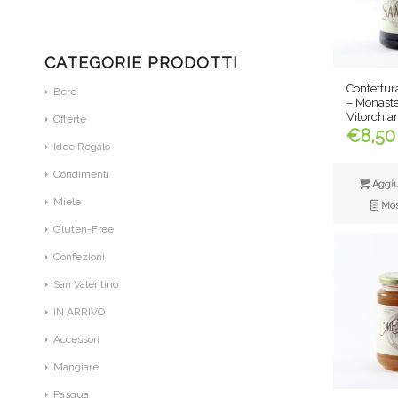
CATEGORIE PRODOTTI
Confettu
Bere
– Monaste
Vitorchia
Offerte
€
8,50
Idee Regalo
Condimenti
Aggiun
Miele
Most
Gluten-Free
Confezioni
San Valentino
IN ARRIVO
Accessori
Mangiare
Pasqua