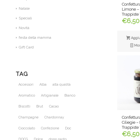
Confettur
Natale
Limone –
Trappiste
Speciali
€
6,50
Novità
festa della mamma
Aggiun
Most
Gift Card
TAG
Accessori
Alba
alta qualità
Aromatico
Artigianale
Bianco
Biscotti
Brut
Cacao
Confettura
Champagne
Chardonnay
Ciliegie 
Trappiste
Cioccolato
Confezione
Doc
€
6,50
DOCG
Dolce
dopo pasto