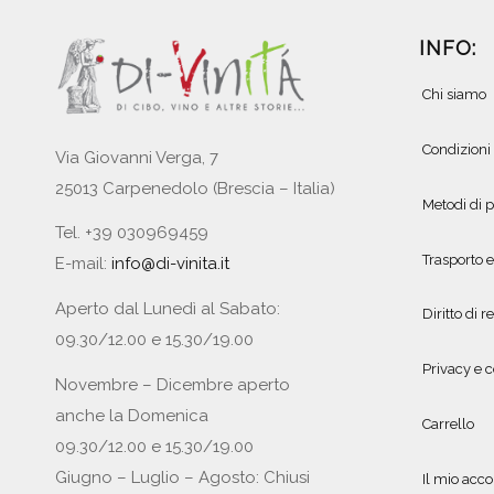
INFO:
Chi siamo
Condizioni
Via Giovanni Verga, 7
25013 Carpenedolo (Brescia – Italia)
Metodi di
Tel. +39 030969459
Trasporto 
E-mail:
info@di-vinita.it
Aperto dal Lunedì al Sabato:
Diritto di r
09.30/12.00 e 15.30/19.00
Privacy e c
Novembre – Dicembre aperto
anche la Domenica
Carrello
09.30/12.00 e 15.30/19.00
Giugno – Luglio – Agosto: Chiusi
Il mio acc