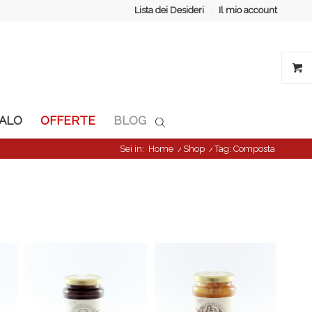
Lista dei Desideri
Il mio account
GALO
OFFERTE
BLOG
Sei in:
Home
/
Shop
/
Tag: Composta