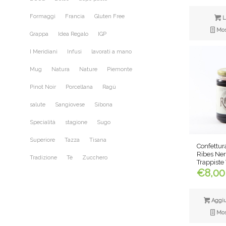
Formaggi
Francia
Gluten Free
L
Most
Grappa
Idea Regalo
IGP
I Meridiani
Infusi
lavorati a mano
Mug
Natura
Nature
Piemonte
Pinot Noir
Porcellana
Ragù
salute
Sangiovese
Sibona
Specialità
stagione
Sugo
Superiore
Tazza
Tisana
Confettura
Ribes Ner
Tradizione
Tè
Zucchero
Trappiste
€
8,00
Aggiun
Most