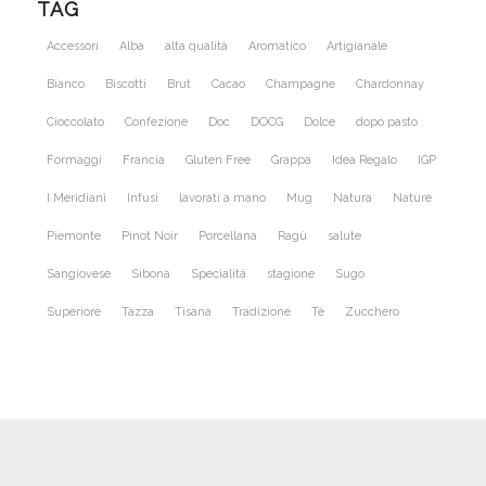
TAG
Accessori
Alba
alta qualità
Aromatico
Artigianale
Bianco
Biscotti
Brut
Cacao
Champagne
Chardonnay
Cioccolato
Confezione
Doc
DOCG
Dolce
dopo pasto
Formaggi
Francia
Gluten Free
Grappa
Idea Regalo
IGP
I Meridiani
Infusi
lavorati a mano
Mug
Natura
Nature
Piemonte
Pinot Noir
Porcellana
Ragù
salute
Sangiovese
Sibona
Specialità
stagione
Sugo
Superiore
Tazza
Tisana
Tradizione
Tè
Zucchero