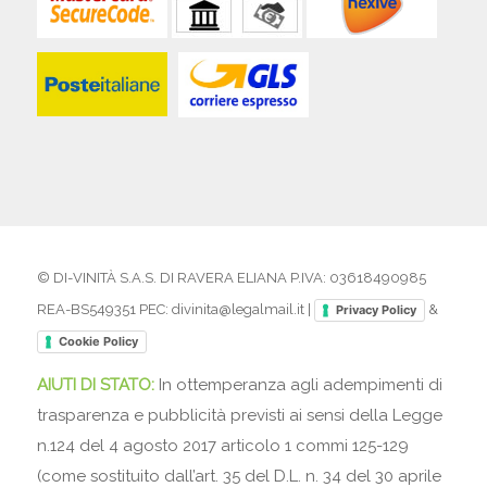
© DI-VINITÀ S.A.S. DI RAVERA ELIANA P.IVA: 03618490985
REA-BS549351 PEC: divinita@legalmail.it |
&
Privacy Policy
Cookie Policy
AIUTI DI STATO:
In ottemperanza agli adempimenti di
trasparenza e pubblicità previsti ai sensi della Legge
n.124 del 4 agosto 2017 articolo 1 commi 125-129
(come sostituito dall’art. 35 del D.L. n. 34 del 30 aprile