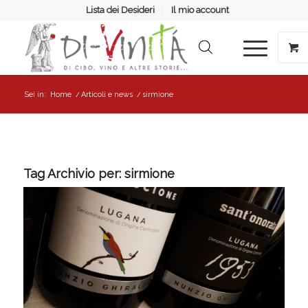
Lista dei Desideri
Il mio account
Sei in:
Home
/
Articoli e news
/
sirmione
Tag Archivio per:
sirmione