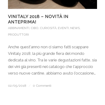
VINITALY 2018 – NOVITÀ IN
ANTEPRIMA!
ABBINAMENTI
,
CIBO
,
CURIOSITÀ
,
EVENTI
,
NEWS
,
PRODUTTORI
Anche quest'anno non ci siamo fatti scappare
Vinitaly 2018, la più grande fiera del mondo
dedicata al vino. Tra le varie degustazioni fatte, sia
dei vini già presenti nel catalogo che l'approccio
verso nuove cantine, abbiamo avuto l'occasione…
02/05/2018
/
0 Commenti