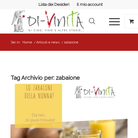
Lista dei Desideri
Il mio account
Sei in:
Home
/
Articoli e news
/
zabaione
Tag Archivio per:
zabaione