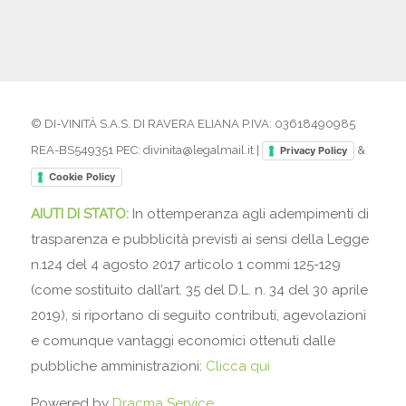
© DI-VINITÀ S.A.S. DI RAVERA ELIANA P.IVA: 03618490985
REA-BS549351 PEC: divinita@legalmail.it |
&
Privacy Policy
Cookie Policy
AIUTI DI STATO:
In ottemperanza agli adempimenti di
trasparenza e pubblicità previsti ai sensi della Legge
n.124 del 4 agosto 2017 articolo 1 commi 125-129
(come sostituito dall’art. 35 del D.L. n. 34 del 30 aprile
2019), si riportano di seguito contributi, agevolazioni
e comunque vantaggi economici ottenuti dalle
pubbliche amministrazioni:
Clicca qui
Powered by
Dracma Service