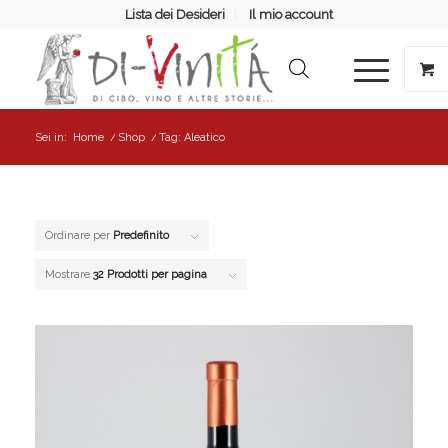
Lista dei Desideri
Il mio account
Sei in:
Home
/
Shop
/
Tag: Aleatico
Ordinare per
Predefinito
Mostrare
32 Prodotti per pagina