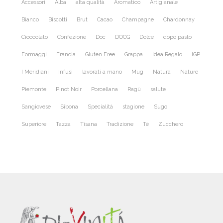
Accessori
Alba
alta qualità
Aromatico
Artigianale
Bianco
Biscotti
Brut
Cacao
Champagne
Chardonnay
Cioccolato
Confezione
Doc
DOCG
Dolce
dopo pasto
Formaggi
Francia
Gluten Free
Grappa
Idea Regalo
IGP
I Meridiani
Infusi
lavorati a mano
Mug
Natura
Nature
Piemonte
Pinot Noir
Porcellana
Ragù
salute
Sangiovese
Sibona
Specialità
stagione
Sugo
Superiore
Tazza
Tisana
Tradizione
Tè
Zucchero