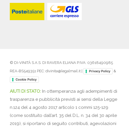
© DI-VINITÀ S.A.S. DI RAVERA ELIANA P.IVA: 03618490985
REA-BS549351 PEC: divinita@legalmail.it |
&
Privacy Policy
Cookie Policy
AIUTI DI STATO:
In ottemperanza agli adempimenti di
trasparenza e pubblicità previsti ai sensi della Legge
n.124 del 4 agosto 2017 articolo 1 commi 125-129
(come sostituito dall’art. 35 del D.L. n. 34 del 30 aprile
2019), si riportano di seguito contributi, agevolazioni