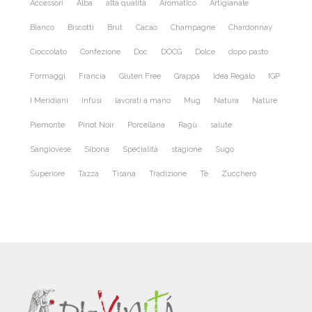
Accessori
Alba
alta qualità
Aromatico
Artigianale
Bianco
Biscotti
Brut
Cacao
Champagne
Chardonnay
Cioccolato
Confezione
Doc
DOCG
Dolce
dopo pasto
Formaggi
Francia
Gluten Free
Grappa
Idea Regalo
IGP
I Meridiani
Infusi
lavorati a mano
Mug
Natura
Nature
Piemonte
Pinot Noir
Porcellana
Ragù
salute
Sangiovese
Sibona
Specialità
stagione
Sugo
Superiore
Tazza
Tisana
Tradizione
Tè
Zucchero