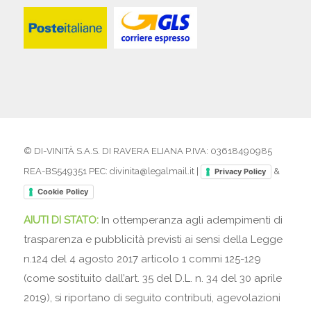
© DI-VINITÀ S.A.S. DI RAVERA ELIANA P.IVA: 03618490985
REA-BS549351 PEC: divinita@legalmail.it |
&
Privacy Policy
Cookie Policy
AIUTI DI STATO:
In ottemperanza agli adempimenti di
trasparenza e pubblicità previsti ai sensi della Legge
n.124 del 4 agosto 2017 articolo 1 commi 125-129
(come sostituito dall’art. 35 del D.L. n. 34 del 30 aprile
2019), si riportano di seguito contributi, agevolazioni