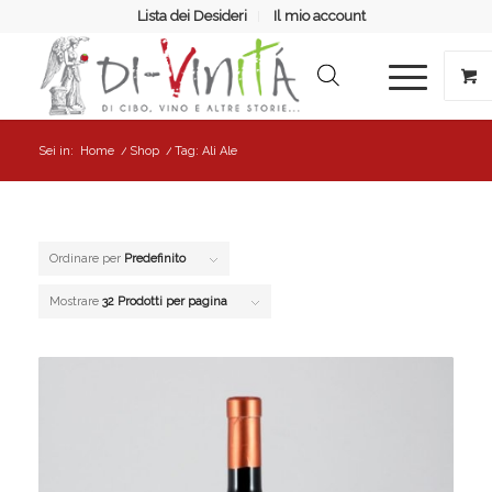
Lista dei Desideri
Il mio account
Sei in:
Home
/
Shop
/
Tag: Ali Ale
Ordinare per
Predefinito
Mostrare
32 Prodotti per pagina