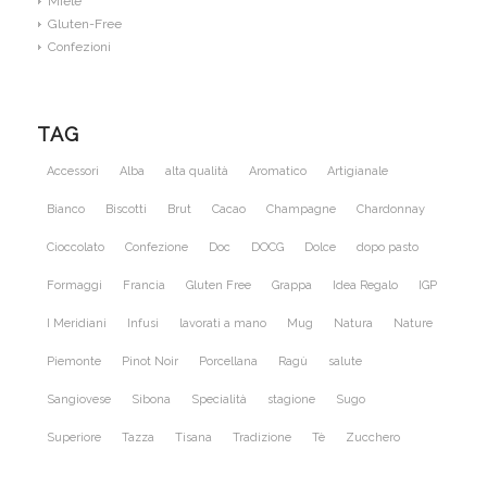
Miele
Gluten-Free
Confezioni
TAG
Accessori
Alba
alta qualità
Aromatico
Artigianale
Bianco
Biscotti
Brut
Cacao
Champagne
Chardonnay
Cioccolato
Confezione
Doc
DOCG
Dolce
dopo pasto
Formaggi
Francia
Gluten Free
Grappa
Idea Regalo
IGP
I Meridiani
Infusi
lavorati a mano
Mug
Natura
Nature
Piemonte
Pinot Noir
Porcellana
Ragù
salute
Sangiovese
Sibona
Specialità
stagione
Sugo
Superiore
Tazza
Tisana
Tradizione
Tè
Zucchero