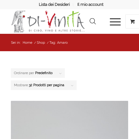
Lista dei Desideri
Il mio account
Sei in:
Home
/
Shop
/
Tag: Amaro
Ordinare per
Predefinito
Mostrare
32 Prodotti per pagina