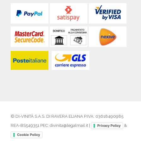
© DI-VINITÀ S.A.S. DI RAVERA ELIANA P.IVA: 03618490985
REA-BS549351 PEC: divinita@legalmail.it |
&
Privacy Policy
Cookie Policy